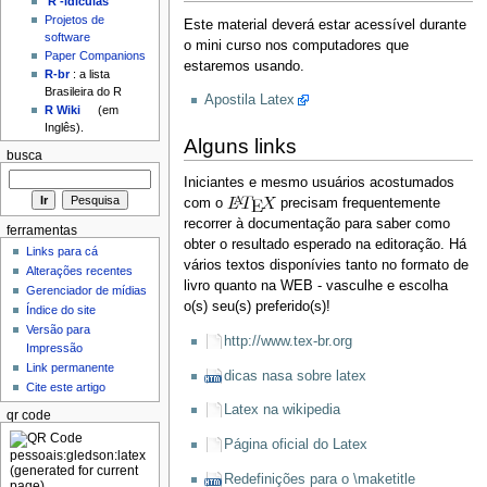
'R'-idículas
Projetos de
Este material deverá estar acessível durante
software
o mini curso nos computadores que
Paper Companions
estaremos usando.
R-br
: a lista
Brasileira do R
Apostila Latex
R Wiki
(em
Inglês).
Alguns links
busca
Iniciantes e mesmo usuários acostumados
com o
precisam frequentemente
recorrer à documentação para saber como
ferramentas
obter o resultado esperado na editoração. Há
Links para cá
vários textos disponívies tanto no formato de
Alterações recentes
livro quanto na WEB - vasculhe e escolha
Gerenciador de mídias
o(s) seu(s) preferido(s)!
Índice do site
Versão para
http://www.tex-br.org
Impressão
Link permanente
dicas nasa sobre latex
Cite este artigo
Latex na wikipedia
qr code
Página oficial do Latex
Redefinições para o \maketitle