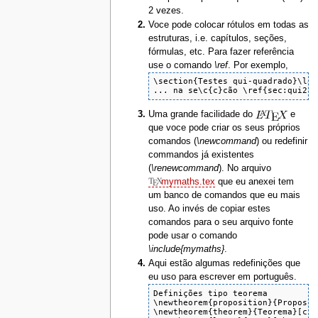
2 vezes.
Voce pode colocar rótulos em todas as
estruturas, i.e. capítulos, seções,
fórmulas, etc. Para fazer referência
use o comando
\ref
. Por exemplo,
\section{Testes qui-quadrado}\lab
... na se\c{c}cão \ref{sec:qui2} 
Uma grande facilidade do
e
que voce pode criar os seus próprios
comandos (
\newcommand
) ou redefinir
commandos já existentes
(
\renewcommand
). No arquivo
mymaths.tex
que eu anexei tem
um banco de comandos que eu mais
uso. Ao invés de copiar estes
comandos para o seu arquivo fonte
pode usar o comando
\include{mymaths}
.
Aqui estão algumas redefinições que
eu uso para escrever em português.
Definições tipo teorema

\newtheorem{proposition}{Proposiç
\newtheorem{theorem}{Teorema}[chap