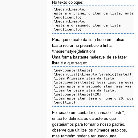
No texto coloque:
\begin{Exemplo}

este é o primeiro item da lista, antes 
\end{Exemplo}

\begin{Exemplo}

 este é o segundo item da lista

\end{Exemplo}
Para que o texto da lista fique em itálico
basta retirar no preambulo a linha:
\theoremstyle{definition}
Uma forma bastante maleavel de se fazer
lista é a que segue:
\newcounter{teste}

\begin{list}{Exemplo \arabic{teste}) }{
\item Primeiro item da lista

\stepcounter{teste} %usa isso se quiser
\item este é o segundo item, mas vai ap
\item terceiro item da lista.

\setcounter{teste}{20}

\item este item terá o número 20, pois 
\end{list}
Foi criado um contador chamado "teste",
então foi definida os caracteres que
gostariamos para formar o nosso padrão,
observe que ultilizei os números arabicos,
mas também poderia ter usado uma