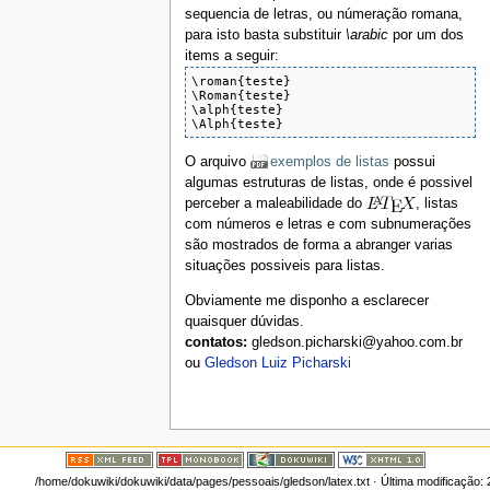
sequencia de letras, ou númeração romana,
para isto basta substituir
\arabic
por um dos
items a seguir:
\roman{teste}

\Roman{teste}

\alph{teste}

\Alph{teste}
O arquivo
exemplos de listas
possui
algumas estruturas de listas, onde é possivel
perceber a maleabilidade do
, listas
com números e letras e com subnumerações
são mostrados de forma a abranger varias
situações possiveis para listas.
Obviamente me disponho a esclarecer
quaisquer dúvidas.
contatos:
gledson.picharski@yahoo.com.br
ou
Gledson Luiz Picharski
/home/dokuwiki/dokuwiki/data/pages/pessoais/gledson/latex.txt
· Última modificação: