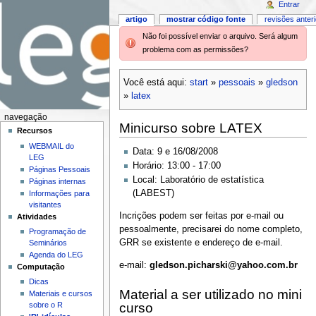
Entrar
artigo
mostrar código fonte
revisões anter
Não foi possível enviar o arquivo. Será algum
problema com as permissões?
Você está aqui:
start
»
pessoais
»
gledson
»
latex
navegação
Minicurso sobre LATEX
Recursos
WEBMAIL do
Data: 9 e 16/08/2008
LEG
Horário: 13:00 - 17:00
Páginas Pessoais
Local: Laboratório de estatística
Páginas internas
(LABEST)
Informações para
visitantes
Incrições podem ser feitas por e-mail ou
Atividades
pessoalmente, precisarei do nome completo,
Programação de
GRR se existente e endereço de e-mail.
Seminários
Agenda do LEG
e-mail:
gledson.picharski@yahoo.com.br
Computação
Dicas
Material a ser utilizado no mini
Materiais e cursos
curso
sobre o R