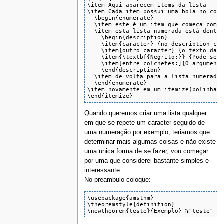
\item Aqui aparecem items da lista

\item Cada item possui uma bola no come
  \begin{enumerate}

  \item este é um item que começa com u
  \item esta lista numerada está dentro
    \begin{description}

    \item{caracter} {no description cad
    \item{outro caracter} {o texto da l
    \item{\textbf{Negrito:}} {Pode-se f
    \item[entre colchetes:]{O argumento
    \end{description}

  \item de volta para a lista numerada

  \end{enumerate}

\item novamente em um itemize(bolinhas 
\end{itemize}
Quando queremos criar uma lista qualquer
em que se repete um caracter seguido de
uma numeração por exemplo, teriamos que
determinar mais algumas coisas e não existe
uma unica forma de se fazer, vou começar
por uma que considerei bastante simples e
interessante.
No preambulo coloque:
\usepackage{amsthm}

\theoremstyle{definition}

\newtheorem{teste}{Exemplo} %"teste" é