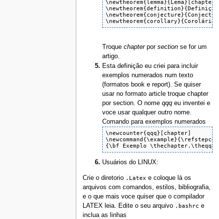
\newtheorem{lemma}{Lema}[chapter]

\newtheorem{definition}{Definição
\newtheorem{conjecture}{Conjectur
\newtheorem{corollary}{Corolário}
Troque
chapter
por
section
se for um
artigo.
Esta definição eu criei para incluir
exemplos numerados num texto
(formatos book e report). Se quiser
usar no formato article troque chapter
por section. O nome
qqq
eu inventei e
voce usar qualquer outro nome.
Comando para exemplos numerados
\newcounter{qqq}[chapter]

\newcommand{\example}{\refstepcou
{\bf Exemplo \thechapter.\theqqq\
Usuários do LINUX:
Crie o diretorio
.Latex
e coloque lá os
arquivos com comandos, estilos, bibliografia,
e o que mais voce quiser que o compilador
LATEX leia. Edite o seu arquivo
.bashrc
e
inclua as linhas