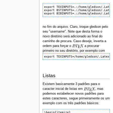
export TEXINPUTS=.:/home/gledson/.Latex
export BSTINPUTS=.:/home/gledson/.Latex
export BIBINPUTS=.:/home/gledson/.Late
no fim do arquivo. Claro, troque gledson pelo
seu "username". Note que desta forma o
novo diretório será adicionado ao final do
caminho de procura. Caso deseje, inverta a
ordem para forçar o
a procurar
primeiro no seu diretório, por exemplo com
export TEXINPUTS=/home/gledson/.Latex:
Listas
Existem basicamente 3 padrões para o
caracter inicial de listas em
, mas
podemos estabelecer novos padrões para
estes caracteres, segue primeiramente os um
exemplo com os três padrões básicos:
\begin{itemize}
