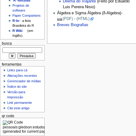
'R'-idículas
Dilema do Viajante
(Feito por Eduardo
Projetos de
Luis Pereira Nisio)
software
Álgebra e Sigma Álgebra (δ-Algebra)-
Paper Companions
(PDF)
-
(HTML)
R-br
: a lista
Breves Biografias
Brasileira do R
R Wiki
(em
Inglês).
busca
ferramentas
Links para cá
Alterações recentes
Gerenciador de mídias
Índice do site
Versão para
Impressão
Link permanente
Cite este artigo
qr code