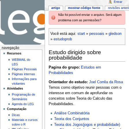
Entrar
artigo
mostrar código fonte
revisões anter
Não foi possível enviar o arquivo. Será algum
problema com as permissões?
Você está aqui:
start
»
pessoais
»
gledson
»
estudoprob
navegação
Estudo dirigido sobre
Recursos
probabilidade
WEBMAIL do
LEG
Pagina do grupo:
Estudos em
Páginas Pessoais
Probabilidades
Páginas internas
Informações para
Orientador do estudo:
Joel Corrêa da Rosa
visitantes
Temos como objetivo reunir pessoas com o
Atividades
interesse em comum de aprofundar os
Programação de
conceitos sobre Teoria do Calculo das
Seminários
Probabilidades.
Agenda do LEG
Computação
Análise Combinatória
Dicas
Teoria dos Conjuntos
Materiais e cursos
Teoria dos Jogos(jogos e probabilidade)
sobre o R