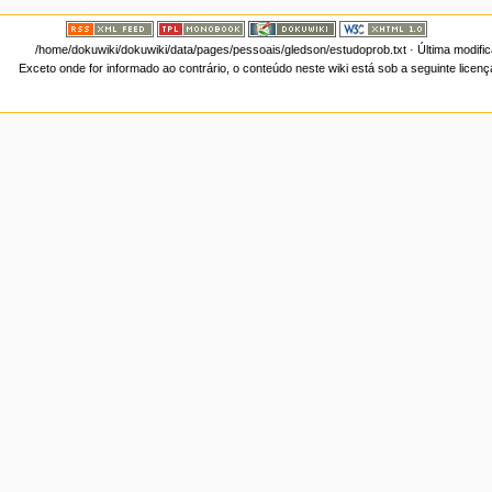
/home/dokuwiki/dokuwiki/data/pages/pessoais/gledson/estudoprob.txt
· Última modifi
Exceto onde for informado ao contrário, o conteúdo neste wiki está sob a seguinte licen