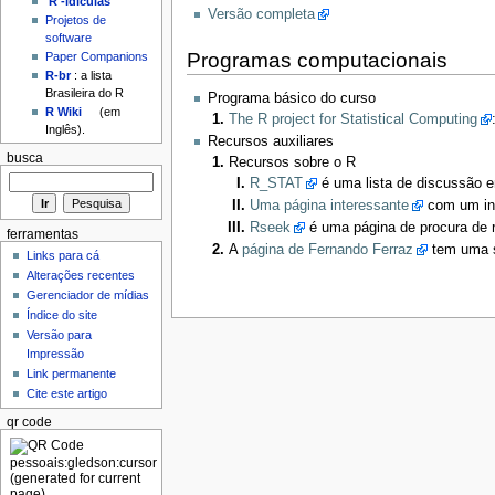
'R'-idículas
Versão completa
Projetos de
software
Programas computacionais
Paper Companions
R-br
: a lista
Brasileira do R
Programa básico do curso
R Wiki
(em
The R project for Statistical Computing
Inglês).
Recursos auxiliares
busca
Recursos sobre o R
R_STAT
é uma lista de discussão 
Uma página interessante
com um in
Rseek
é uma página de procura de 
ferramentas
A
página de Fernando Ferraz
tem uma sé
Links para cá
Alterações recentes
Gerenciador de mídias
Índice do site
Versão para
Impressão
Link permanente
Cite este artigo
qr code