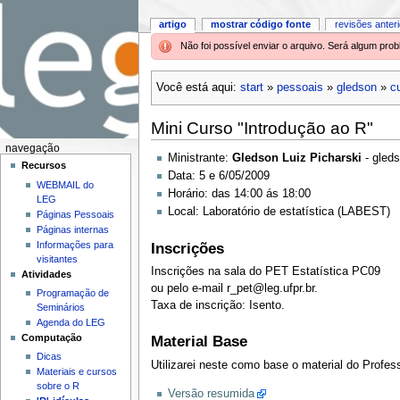
artigo
mostrar código fonte
revisões anter
Não foi possível enviar o arquivo. Será algum pr
Você está aqui:
start
»
pessoais
»
gledson
»
c
Mini Curso "Introdução ao R"
navegação
Ministrante:
Gledson Luiz Picharski
- gled
Recursos
Data: 5 e 6/05/2009
WEBMAIL do
Horário: das 14:00 ás 18:00
LEG
Local: Laboratório de estatística (LABEST)
Páginas Pessoais
Páginas internas
Informações para
Inscrições
visitantes
Inscrições na sala do PET Estatística PC09
Atividades
ou pelo e-mail r_pet@leg.ufpr.br.
Programação de
Taxa de inscrição: Isento.
Seminários
Agenda do LEG
Computação
Material Base
Dicas
Utilizarei neste como base o material do Profe
Materiais e cursos
sobre o R
Versão resumida