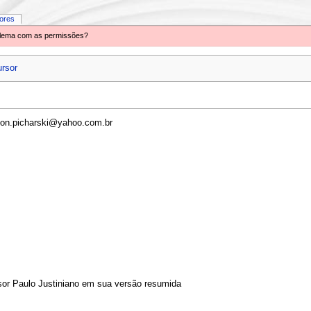
iores
oblema com as permissões?
ursor
son.picharski@yahoo.com.br
ssor Paulo Justiniano em sua versão resumida