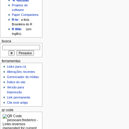
'R'-idículas
Projetos de
software
Paper Companions
R-br
: a lista
Brasileira do R
R Wiki
(em
Inglês).
busca
ferramentas
Links para cá
Alterações recentes
Gerenciador de mídias
Índice do site
Versão para
Impressão
Link permanente
Cite este artigo
qr code