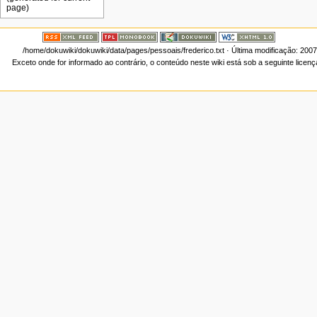
/home/dokuwiki/dokuwiki/data/pages/pessoais/frederico.txt
· Última modificação: 200
Exceto onde for informado ao contrário, o conteúdo neste wiki está sob a seguinte licen