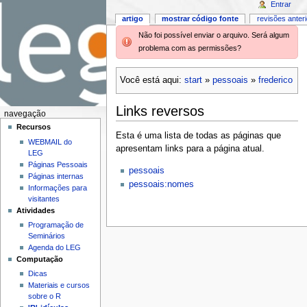
Entrar
artigo
mostrar código fonte
revisões anter
Não foi possível enviar o arquivo. Será algum
problema com as permissões?
Você está aqui:
start
»
pessoais
»
frederico
Links reversos
navegação
Recursos
Esta é uma lista de todas as páginas que
WEBMAIL do
apresentam links para a página atual.
LEG
Páginas Pessoais
pessoais
Páginas internas
pessoais:nomes
Informações para
visitantes
Atividades
Programação de
Seminários
Agenda do LEG
Computação
Dicas
Materiais e cursos
sobre o R