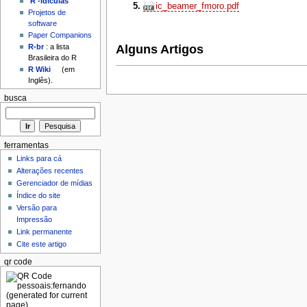
'R'-idículas
ic_beamer_fmoro.pdf
Projetos de
software
Paper Companions
R-br
: a lista
Alguns Artigos
Brasileira do R
R Wiki
(em
Inglês).
busca
ferramentas
Links para cá
Alterações recentes
Gerenciador de mídias
Índice do site
Versão para
Impressão
Link permanente
Cite este artigo
qr code