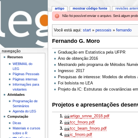
artigo
mostrar código fonte
revisões anter
Não foi possível enviar o arquivo. Será algum pr
Você está aqui:
start
»
pessoais
»
fernando
Fernando G. Moro
navegação
Graduação em Estatística pela UFPR
Recursos
Ano de obtenção:2016
WEBMAIL do
Mestrando pelo programa de Métodos Numér
LEG
Ingresso: 2017
Páginas Pessoais
Pesquisas de interesse: Modelos de efeitos 
Páginas internas
Foi bolsista no LEA
Informações para
Projeto da IC: Estruturas de covariâncias em
visitantes
Atividades
Programação de
Projetos e apresentações desen
Seminários
Agenda do LEG
artigo_smne_2018.pdf
Computação
tcc_fmoro.pdf
Dicas
tcc_beam_fmoro.pdf
Materiais e cursos
sobre o R
ic_fmoro.pdf