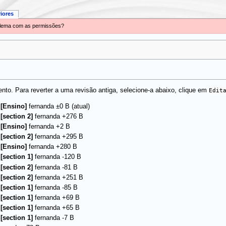
riores
oblema com as permissões?
to. Para reverter a uma revisão antiga, selecione-a abaixo, clique em
Edit
(atual)
–
[Ensino]
fernanda
±0 B
–
[section 2]
fernanda
+276 B
–
[Ensino]
fernanda
+2 B
–
[section 2]
fernanda
+295 B
–
[Ensino]
fernanda
+280 B
–
[section 1]
fernanda
-120 B
–
[section 2]
fernanda
-81 B
–
[section 2]
fernanda
+251 B
–
[section 1]
fernanda
-85 B
–
[section 1]
fernanda
+69 B
–
[section 1]
fernanda
+65 B
–
[section 1]
fernanda
-7 B