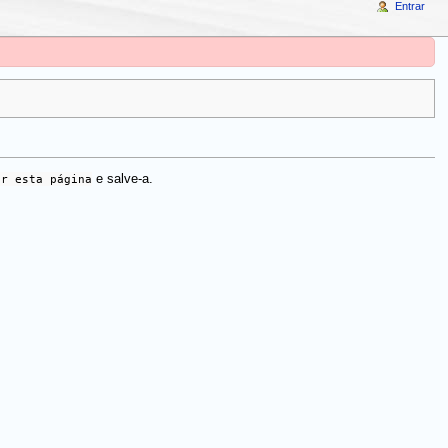
Entrar
ar esta página
e salve-a.