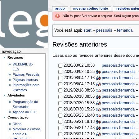
artigo
mostrar código fonte
revisões ante
Não foi possível enviar o arquivo. Será algum pr
Você está aqui:
start
»
pessoais
»
fernanda
Revisões anteriores
navegação
Essas são as revisões anteriores desse documen
Recursos
WEBMAIL do
2020/03/02 10:38
pessoais:fernanda
LEG
2020/03/02 10:35
pessoais:fernanda
Páginas Pessoais
2019/08/04 17:16
pessoais:fernanda
Páginas internas
2019/08/04 17:15
pessoais:fernanda
Informações para
visitantes
2019/02/18 08:58
pessoais:fernanda
Atividades
2019/02/18 08:55
pessoais:fernanda
Programação de
2018/07/30 15:38
pessoais:fernanda
Seminários
2018/07/30 15:26
pessoais:fernanda
Agenda do LEG
2018/05/23 16:40
pessoais:fernanda
Computação
2018/05/21 18:18
pessoais:fernanda
Dicas
2018/05/21 17:43
pessoais:fernanda
Materiais e cursos
2018/05/21 17:19
pessoais:fernanda
sobre o R