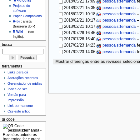
'R'-idículas
2018/05/21 17:09
pessoais:fernanda
f
Projetos de
2018/02/21 15:35
pessoais:fernanda
software
2018/02/21 10:18
pessoais:fernanda
Paper Companions
2018/02/21 10:17
pessoais:fernanda
R-br
: a lista
2018/02/21 10:17
pessoais:fernanda
Brasileira do R
R Wiki
(em
2017/07/28 16:46
pessoais:fernanda
Inglês).
2017/07/28 16:40
pessoais:fernanda
busca
2017/02/23 14:23
pessoais:fernanda
f
2017/02/23 14:06
pessoais:fernanda
f
Mostrar diferenças entre as revisões selecion
ferramentas
Links para cá
Alterações recentes
Gerenciador de mídias
Índice do site
Versão para
Impressão
Link permanente
Cite este artigo
qr code