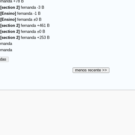
ernanda
+78 B
–
[section 2]
fernanda
-3 B
–
[Ensino]
fernanda
-1 B
–
[Ensino]
fernanda
±0 B
–
[section 2]
fernanda
+461 B
–
[section 2]
fernanda
±0 B
–
[section 2]
fernanda
+253 B
ernanda
ernanda
adas
menos recente >>