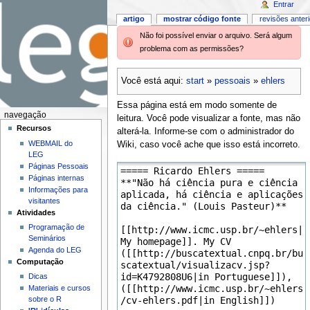
Entrar
artigo
mostrar código fonte
revisões anter
Não foi possível enviar o arquivo. Será algum
problema com as permissões?
Você está aqui:
start
»
pessoais
»
ehlers
Essa página está em modo somente de
navegação
leitura. Você pode visualizar a fonte, mas não
Recursos
alterá-la. Informe-se com o administrador do
WEBMAIL do
Wiki, caso você ache que isso está incorreto.
LEG
Páginas Pessoais
Páginas internas
Informações para
visitantes
Atividades
Programação de
Seminários
Agenda do LEG
Computação
Dicas
Materiais e cursos
sobre o R