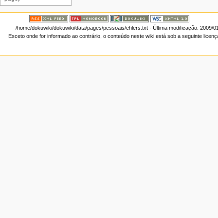
/home/dokuwiki/dokuwiki/data/pages/pessoais/ehlers.txt
· Última modificação: 2009/0
Exceto onde for informado ao contrário, o conteúdo neste wiki está sob a seguinte licen