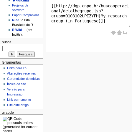
'R'-idículas
Projetos de
software
Paper Companions
R-br
: a lista
Brasileira do R
R Wiki
(em
Inglês).
busca
ferramentas
Links para cá
Alterações recentes
Gerenciador de mídias
Índice do site
Versão para
Impressão
Link permanente
Cite este artigo
qr code