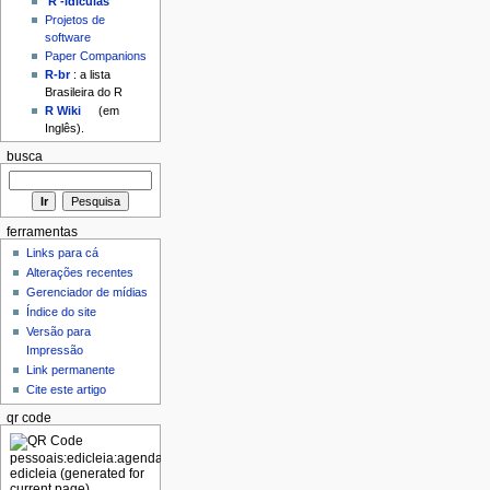
'R'-idículas
Projetos de
software
Paper Companions
R-br
: a lista
Brasileira do R
R Wiki
(em
Inglês).
busca
ferramentas
Links para cá
Alterações recentes
Gerenciador de mídias
Índice do site
Versão para
Impressão
Link permanente
Cite este artigo
qr code