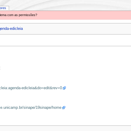
iores
oblema com as permissões?
enda-edicleia
C
icleia:agenda-edicleia&do=edit&rev=0
me.unicamp.br/sinape/19sinape/home