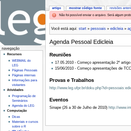
artigo
mostrar código fonte
revisões anter
Não foi possível enviar o arquivo. Será algum pr
Você está aqui:
start
»
pessoais
»
edicleia
»
ag
Agenda Pessoal Edicleia
navegação
Reuniões
Recursos
WEBMAIL do
17.05.2010 - Começo apresentação 2º artigo
LEG
15/06/2010 - Começo apresentações de TC
Páginas Pessoais
Páginas internas
Provas e Trabalhos
Informações para
visitantes
http://www.leg.ufpr.br/doku.php?id=pessoais:ed
Atividades
Programação de
Eventos
Seminários
Agenda do LEG
Sinape (26 a 30 de Julho de 2010)
http://www.i
Computação
Dicas
Materiais e cursos
sobre o R