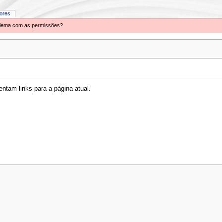
iores
oblema com as permissões?
ntam links para a página atual.