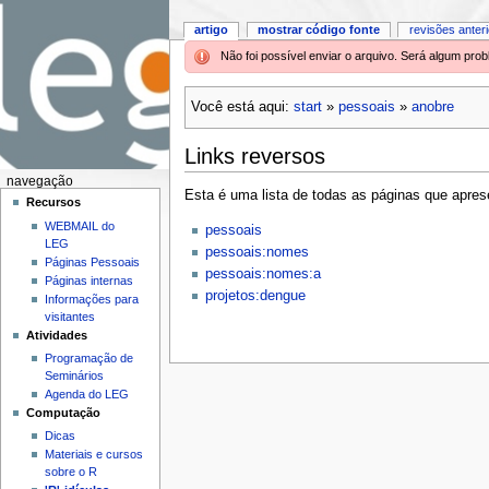
artigo
mostrar código fonte
revisões anter
Não foi possível enviar o arquivo. Será algum pr
Você está aqui:
start
»
pessoais
»
anobre
Links reversos
navegação
Esta é uma lista de todas as páginas que aprese
Recursos
WEBMAIL do
pessoais
LEG
pessoais:nomes
Páginas Pessoais
pessoais:nomes:a
Páginas internas
projetos:dengue
Informações para
visitantes
Atividades
Programação de
Seminários
Agenda do LEG
Computação
Dicas
Materiais e cursos
sobre o R