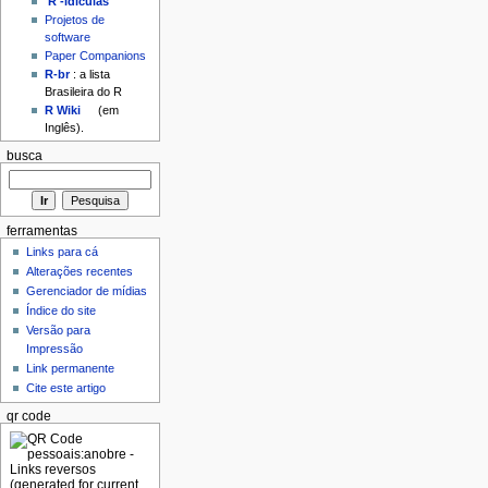
'R'-idículas
Projetos de
software
Paper Companions
R-br
: a lista
Brasileira do R
R Wiki
(em
Inglês).
busca
ferramentas
Links para cá
Alterações recentes
Gerenciador de mídias
Índice do site
Versão para
Impressão
Link permanente
Cite este artigo
qr code