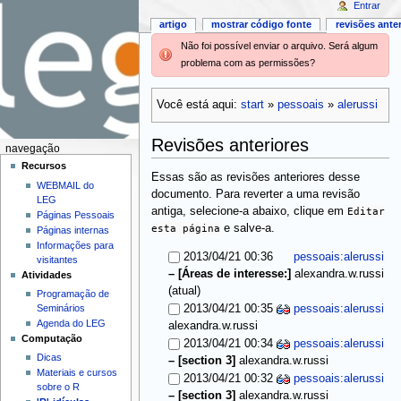
Entrar
artigo
mostrar código fonte
revisões ante
Não foi possível enviar o arquivo. Será algum
problema com as permissões?
Você está aqui:
start
»
pessoais
»
alerussi
Revisões anteriores
navegação
Recursos
Essas são as revisões anteriores desse
WEBMAIL do
documento. Para reverter a uma revisão
LEG
antiga, selecione-a abaixo, clique em
Editar
Páginas Pessoais
esta página
e salve-a.
Páginas internas
Informações para
2013/04/21 00:36
pessoais:alerussi
visitantes
–
[Áreas de interesse:]
alexandra.w.russi
Atividades
(atual)
Programação de
Seminários
2013/04/21 00:35
pessoais:alerussi
Agenda do LEG
alexandra.w.russi
Computação
2013/04/21 00:34
pessoais:alerussi
Dicas
–
[section 3]
alexandra.w.russi
Materiais e cursos
2013/04/21 00:32
pessoais:alerussi
sobre o R
–
[section 3]
alexandra.w.russi