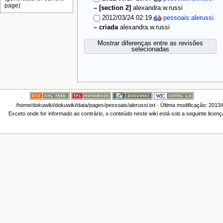
–
[section 2]
alexandra.w.russi
2012/03/24 02:19
pessoais:alerussi
–
criada
alexandra.w.russi
Mostrar diferenças entre as revisões
selecionadas
/home/dokuwiki/dokuwiki/data/pages/pessoais/alerussi.txt
· Última modificação: 2013
Exceto onde for informado ao contrário, o conteúdo neste wiki está sob a seguinte licen