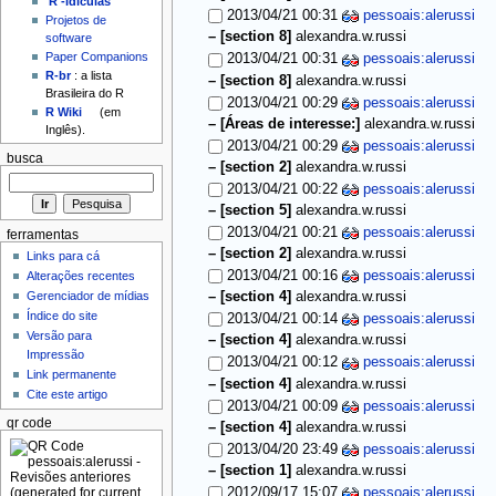
'R'-idículas
2013/04/21 00:31
pessoais:alerussi
Projetos de
–
[section 8]
alexandra.w.russi
software
Paper Companions
2013/04/21 00:31
pessoais:alerussi
R-br
: a lista
–
[section 8]
alexandra.w.russi
Brasileira do R
2013/04/21 00:29
pessoais:alerussi
R Wiki
(em
–
[Áreas de interesse:]
alexandra.w.russi
Inglês).
2013/04/21 00:29
pessoais:alerussi
busca
–
[section 2]
alexandra.w.russi
2013/04/21 00:22
pessoais:alerussi
–
[section 5]
alexandra.w.russi
2013/04/21 00:21
pessoais:alerussi
ferramentas
–
[section 2]
alexandra.w.russi
Links para cá
2013/04/21 00:16
pessoais:alerussi
Alterações recentes
Gerenciador de mídias
–
[section 4]
alexandra.w.russi
Índice do site
2013/04/21 00:14
pessoais:alerussi
Versão para
–
[section 4]
alexandra.w.russi
Impressão
2013/04/21 00:12
pessoais:alerussi
Link permanente
–
[section 4]
alexandra.w.russi
Cite este artigo
2013/04/21 00:09
pessoais:alerussi
qr code
–
[section 4]
alexandra.w.russi
2013/04/20 23:49
pessoais:alerussi
–
[section 1]
alexandra.w.russi
2012/09/17 15:07
pessoais:alerussi