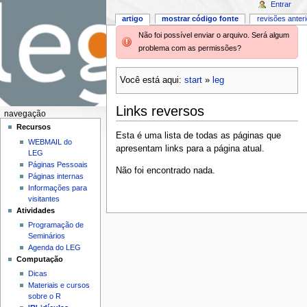
Entrar
artigo
mostrar código fonte
revisões anter
Não foi possível enviar o arquivo. Será algum
problema com as permissões?
Você está aqui:
start
»
leg
Links reversos
navegação
Recursos
Esta é uma lista de todas as páginas que
WEBMAIL do
apresentam links para a página atual.
LEG
Páginas Pessoais
Não foi encontrado nada.
Páginas internas
Informações para
visitantes
Atividades
Programação de
Seminários
Agenda do LEG
Computação
Dicas
Materiais e cursos
sobre o R