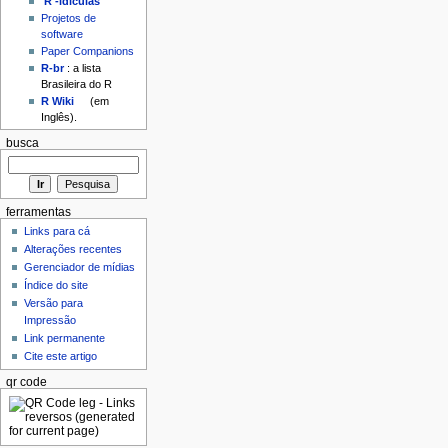
'R'-idículas
Projetos de
software
Paper Companions
R-br
: a lista
Brasileira do R
R Wiki
(em
Inglês).
busca
ferramentas
Links para cá
Alterações recentes
Gerenciador de mídias
Índice do site
Versão para
Impressão
Link permanente
Cite este artigo
qr code