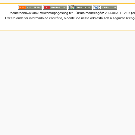
/home/dokuwiki/dokuwiki/data/pages/leg.txt
· Última modificação: 2026/06/01 12:07 (e
Exceto onde for informado ao contrário, o conteúdo neste wiki está sob a seguinte licen