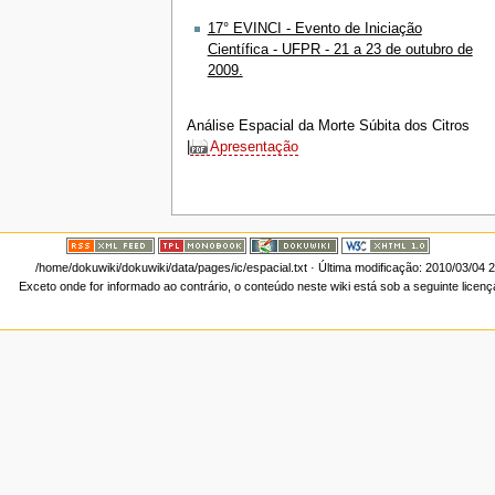
17° EVINCI - Evento de Iniciação
Científica - UFPR - 21 a 23 de outubro de
2009.
Análise Espacial da Morte Súbita dos Citros
|
Apresentação
/home/dokuwiki/dokuwiki/data/pages/ic/espacial.txt
· Última modificação: 2010/03/04 
Exceto onde for informado ao contrário, o conteúdo neste wiki está sob a seguinte licen