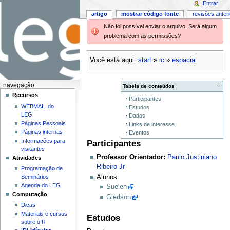
Entrar
artigo
mostrar código fonte
revisões anter
Não foi possível enviar o arquivo. Será algum
problema com as permissões?
Você está aqui:
start
»
ic
»
espacial
navegação
Tabela de conteúdos
−
Recursos
Participantes
WEBMAIL do
Estudos
LEG
Dados
Páginas Pessoais
Links de interesse
Páginas internas
Eventos
Informações para
Participantes
visitantes
Professor Orientador:
Paulo Justiniano
Atividades
Ribeiro Jr
Programação de
Seminários
Alunos:
Agenda do LEG
Suelen
Computação
Gledson
Dicas
Materiais e cursos
Estudos
sobre o R