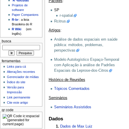
'R'-idículas
Pacotes
:
Projetos de
SP
software
Paper Companions
r-spatial
R-br
: a lista
Rcitrus
Brasileira do R
R Wiki
(em
Artigos
:
Inglês).
Análise de dados espaciais em saúde
busca
pública: métodos, problemas,
perspectivas
Modelo Autologístico Espaço-Temporal
ferramentas
com Aplicação à análise de Padrões
Links para cá
Espaciais da Leprose-dos-Citros
Alterações recentes
Gerenciador de mídias
Histórico de Reuniões
Índice do site
Versão para
Tópicos Comentados
Impressão
Link permanente
Seminários
Cite este artigo
Seminários Assistidos
qr code
Dados
Dados de Max Luiz