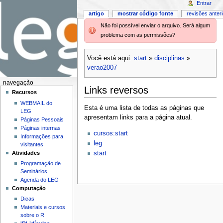
Entrar
artigo
mostrar código fonte
revisões anter
Não foi possível enviar o arquivo. Será algum
problema com as permissões?
Você está aqui:
start
»
disciplinas
»
verao2007
navegação
Links reversos
Recursos
WEBMAIL do
Esta é uma lista de todas as páginas que
LEG
apresentam links para a página atual.
Páginas Pessoais
Páginas internas
cursos:start
Informações para
leg
visitantes
Atividades
start
Programação de
Seminários
Agenda do LEG
Computação
Dicas
Materiais e cursos
sobre o R