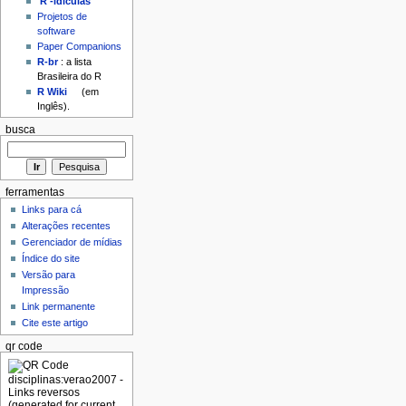
'R'-idículas
Projetos de
software
Paper Companions
R-br
: a lista
Brasileira do R
R Wiki
(em
Inglês).
busca
ferramentas
Links para cá
Alterações recentes
Gerenciador de mídias
Índice do site
Versão para
Impressão
Link permanente
Cite este artigo
qr code