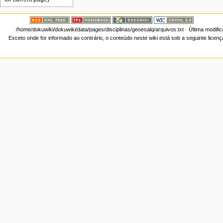
/home/dokuwiki/dokuwiki/data/pages/disciplinas/geoesalq/arquivos.txt
· Última modifi
Exceto onde for informado ao contrário, o conteúdo neste wiki está sob a seguinte licen