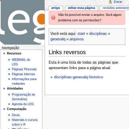
Entrar
artigo
editar esta página
revisões anteriore
Não foi possível enviar o arquivo. Será algum
problema com as permissões?
Você está aqui:
start
»
disciplinas
»
geoesalq
»
arquivos
navegação
Links reversos
Recursos
WEBMAIL do
Esta é uma lista de todas as páginas que
LEG
apresentam links para a página atual.
Páginas Pessoais
Páginas internas
disciplinas:geoesalq:historico
Informações para
visitantes
Atividades
Programação de
Seminários
Agenda do LEG
Computação
Dicas
Materiais e cursos
sobre o R