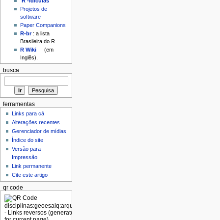
'R'-idículas
Projetos de
software
Paper Companions
R-br
: a lista
Brasileira do R
R Wiki
(em
Inglês).
busca
ferramentas
Links para cá
Alterações recentes
Gerenciador de mídias
Índice do site
Versão para
Impressão
Link permanente
Cite este artigo
qr code