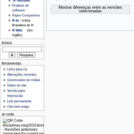
'R'-idículas
Projetos de
Mostrar diferenças entre as revisões
software
selecionadas
Paper Companions
R-br
: a lista
Brasileira do R
R Wiki
(em
Inglês).
busca
ferramentas
Links para cá
Alterações recentes
Gerenciador de mídias
Índice do site
Versão para
Impressão
Link permanente
Cite este artigo
qr code