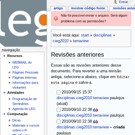
Entrar
artigo
mostrar código fonte
revisões ante
Não foi possível enviar o arquivo. Será algum
problema com as permissões?
Você está aqui:
start
»
disciplinas
»
cieg2010
»
terraview
navegação
Revisões anteriores
Recursos
WEBMAIL do
Essas são as revisões anteriores desse
LEG
documento. Para reverter a uma revisão
Páginas Pessoais
antiga, selecione-a abaixo, clique em
Editar
Páginas internas
esta página
e salve-a.
Informações para
visitantes
2010/09/15 15:37
Atividades
disciplinas:cieg2010:terraview
paulojus
Programação de
(atual)
Seminários
Agenda do LEG
2010/09/10 22:38
Computação
disciplinas:cieg2010:terraview
paulojus
Dicas
2010/09/10 22:38
Materiais e cursos
disciplinas:cieg2010:terraview
–
criada
sobre o R
paulojus