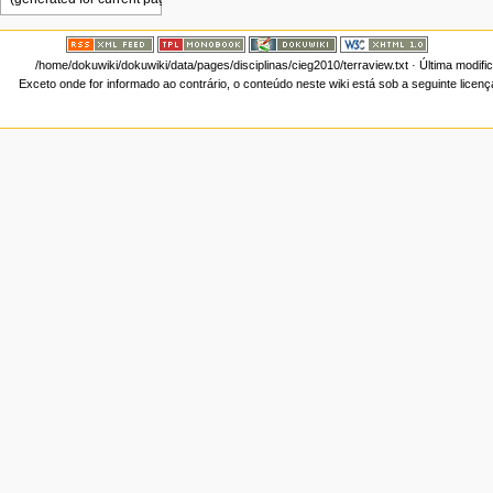
/home/dokuwiki/dokuwiki/data/pages/disciplinas/cieg2010/terraview.txt
· Última modifi
Exceto onde for informado ao contrário, o conteúdo neste wiki está sob a seguinte licen