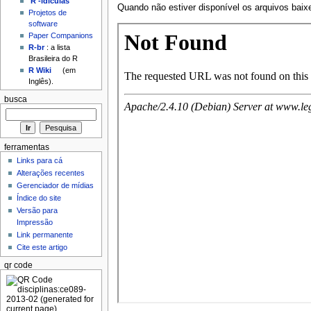
'R'-idículas
Quando não estiver disponível os arquivos ba
Projetos de
software
Paper Companions
R-br
: a lista
Brasileira do R
R Wiki
(em
Inglês).
busca
ferramentas
Links para cá
Alterações recentes
Gerenciador de mídias
Índice do site
Versão para
Impressão
Link permanente
Cite este artigo
qr code