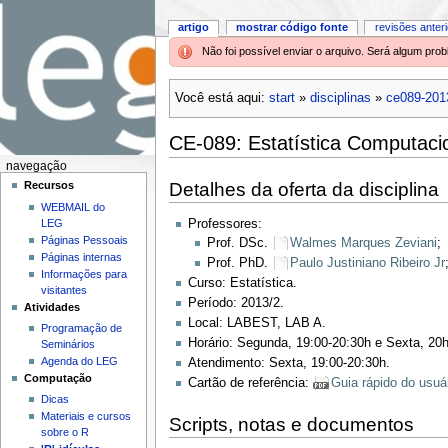
artigo
mostrar código fonte
revisões anter
Não foi possível enviar o arquivo. Será algum pr
Você está aqui:
start
»
disciplinas
»
ce089-201
CE-089: Estatística Computacio
navegação
Detalhes da oferta da disciplina
Recursos
WEBMAIL do
LEG
Professores:
Páginas Pessoais
Prof. DSc.
Walmes Marques Zeviani
;
Páginas internas
Prof. PhD.
Paulo Justiniano Ribeiro Jr
Informações para
Curso: Estatística.
visitantes
Período: 2013/2.
Atividades
Local: LABEST, LAB A.
Programação de
Horário: Segunda, 19:00-20:30h e Sexta, 20
Seminários
Agenda do LEG
Atendimento: Sexta, 19:00-20:30h.
Computação
Cartão de referência:
Guia rápido do usuá
Dicas
Materiais e cursos
Scripts, notas e documentos
sobre o R