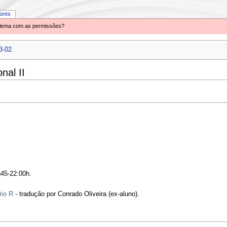
iores
oblema com as permissões?
3-02
nal II
;
h45-22:00h.
rio R
- tradução por Conrado Oliveira (ex-aluno).