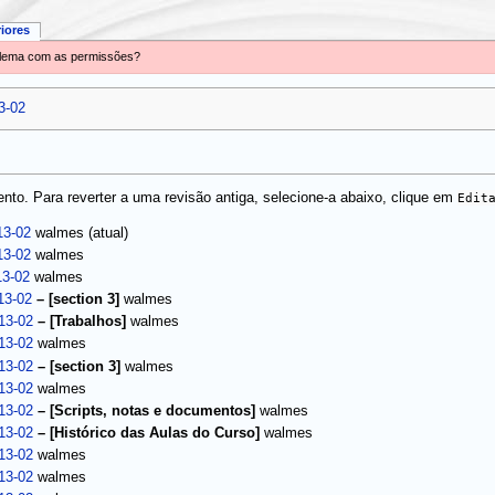
riores
oblema com as permissões?
3-02
to. Para reverter a uma revisão antiga, selecione-a abaixo, clique em
Edit
(atual)
13-02
walmes
13-02
walmes
13-02
walmes
13-02
–
[section 3]
walmes
13-02
–
[Trabalhos]
walmes
13-02
walmes
13-02
–
[section 3]
walmes
13-02
walmes
13-02
–
[Scripts, notas e documentos]
walmes
13-02
–
[Histórico das Aulas do Curso]
walmes
13-02
walmes
13-02
walmes