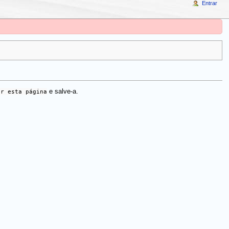
Entrar
ar esta página
e salve-a.