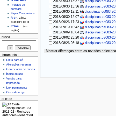
'R'-idículas
2013/09/30 13:37
disciplinas:ce083-20
Projetos de
2013/09/30 13:36
disciplinas:ce083-20
software
2013/09/30 12:11
disciplinas:ce083-20
Paper Companions
2013/09/30 12:07
disciplinas:ce083-20
R-br
: a lista
2013/09/26 17:23
disciplinas:ce083-20
Brasileira do R
R Wiki
(em
2013/09/19 10:42
disciplinas:ce083-20
Inglês).
2013/09/09 10:04
disciplinas:ce083-20
busca
2013/09/02 23:20
disciplinas:ce083-20
2013/08/26 08:18
disciplinas:ce083-20
Mostrar diferenças entre as revisões selecion
ferramentas
Links para cá
Alterações recentes
Gerenciador de mídias
Índice do site
Versão para
Impressão
Link permanente
Cite este artigo
qr code