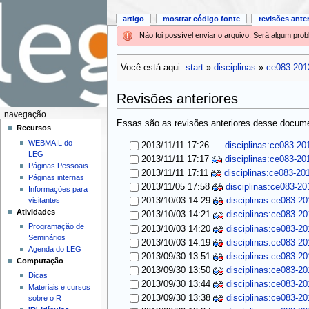
artigo
mostrar código fonte
revisões ante
Não foi possível enviar o arquivo. Será algum pr
Você está aqui:
start
»
disciplinas
»
ce083-201
Revisões anteriores
navegação
Essas são as revisões anteriores desse documen
Recursos
WEBMAIL do
2013/11/11 17:26
disciplinas:ce083-20
LEG
2013/11/11 17:17
disciplinas:ce083-20
Páginas Pessoais
2013/11/11 17:11
disciplinas:ce083-20
Páginas internas
2013/11/05 17:58
disciplinas:ce083-20
Informações para
visitantes
2013/10/03 14:29
disciplinas:ce083-20
Atividades
2013/10/03 14:21
disciplinas:ce083-20
Programação de
2013/10/03 14:20
disciplinas:ce083-20
Seminários
2013/10/03 14:19
disciplinas:ce083-20
Agenda do LEG
2013/09/30 13:51
disciplinas:ce083-20
Computação
2013/09/30 13:50
disciplinas:ce083-20
Dicas
2013/09/30 13:44
disciplinas:ce083-20
Materiais e cursos
2013/09/30 13:38
disciplinas:ce083-20
sobre o R