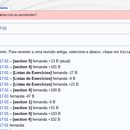
riores
oblema com as permissões?
7-01
to. Para reverter a uma revisão antiga, selecione-a abaixo, clique em
Edit
(atual)
17-01
–
[section 5]
fernanda
+13 B
17-01
–
[section 4]
fernanda
+101 B
17-01
–
[Listas de Exercícios]
fernanda
-17 B
17-01
–
[Listas de Exercícios]
fernanda
-4 B
17-01
–
[Listas de Exercícios]
fernanda
+21 B
17-01
–
[section 4]
fernanda
+100 B
17-01
fernanda
-47 B
17-01
–
[section 1]
fernanda
-6 B
17-01
–
[section 1]
fernanda
+51 B
17-01
–
[section 4]
fernanda
+103 B
17-01
–
[section 4]
fernanda
+102 B
17-01
fernanda