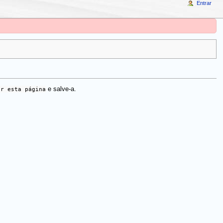
Entrar
ar esta página
e salve-a.