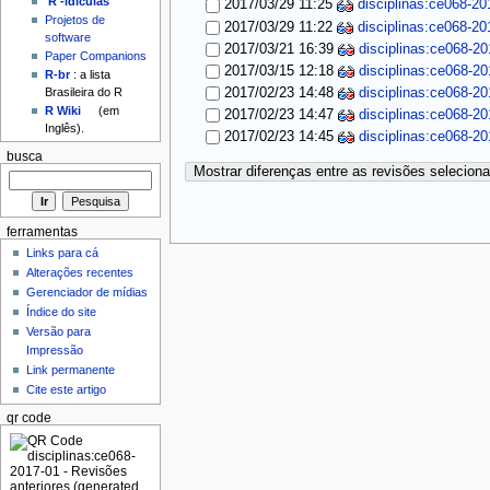
'R'-idículas
2017/03/29 11:25
disciplinas:ce068-20
Projetos de
2017/03/29 11:22
disciplinas:ce068-20
software
2017/03/21 16:39
disciplinas:ce068-20
Paper Companions
2017/03/15 12:18
disciplinas:ce068-20
R-br
: a lista
2017/02/23 14:48
disciplinas:ce068-20
Brasileira do R
R Wiki
(em
2017/02/23 14:47
disciplinas:ce068-20
Inglês).
2017/02/23 14:45
disciplinas:ce068-20
busca
Mostrar diferenças entre as revisões selecion
ferramentas
Links para cá
Alterações recentes
Gerenciador de mídias
Índice do site
Versão para
Impressão
Link permanente
Cite este artigo
qr code