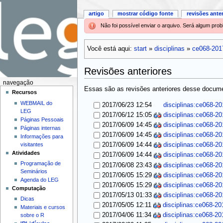
artigo
mostrar código fonte
revisões ante
Não foi possível enviar o arquivo. Será algum pr
Você está aqui:
start
»
disciplinas
»
ce068-201
Revisões anteriores
navegação
Essas são as revisões anteriores desse documen
Recursos
WEBMAIL do
2017/06/23 12:54
disciplinas:ce068-20
LEG
2017/06/12 15:05
disciplinas:ce068-20
Páginas Pessoais
2017/06/09 14:45
disciplinas:ce068-20
Páginas internas
2017/06/09 14:45
disciplinas:ce068-20
Informações para
visitantes
2017/06/09 14:44
disciplinas:ce068-20
Atividades
2017/06/09 14:44
disciplinas:ce068-20
Programação de
2017/06/08 23:43
disciplinas:ce068-20
Seminários
2017/06/05 15:29
disciplinas:ce068-20
Agenda do LEG
2017/06/05 15:29
disciplinas:ce068-20
Computação
2017/05/13 01:33
disciplinas:ce068-20
Dicas
2017/05/05 12:11
disciplinas:ce068-20
Materiais e cursos
2017/04/06 11:34
disciplinas:ce068-20
sobre o R