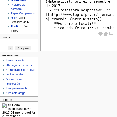
'R'-idículas
Projetos de
software
Paper Companions
R-br
: a lista
Brasileira do R
R Wiki
(em
Inglês).
busca
ferramentas
Links para cá
Alterações recentes
Gerenciador de mídias
Índice do site
Versão para
Impressão
Link permanente
Cite este artigo
qr code