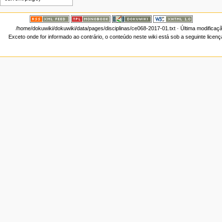
/home/dokuwiki/dokuwiki/data/pages/disciplinas/ce068-2017-01.txt
· Última modificaç
Exceto onde for informado ao contrário, o conteúdo neste wiki está sob a seguinte licen