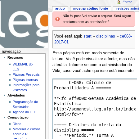
Entrar
artigo
mostrar código fonte
revisões anter
Não foi possível enviar o arquivo. Será algum
problema com as permissões?
Você está aqui:
start
»
disciplinas
»
ce068-
2017-01
navegação
Essa página está em modo somente de
Recursos
leitura. Você pode visualizar a fonte, mas não
WEBMAIL do
alterá-la. Informe-se com o administrador do
LEG
Wiki, caso você ache que isso está incorreto.
Páginas Pessoais
Páginas internas
Informações para
visitantes
Atividades
Programação de
Seminários
Agenda do LEG
Computação
Dicas
Materiais e cursos
sobre o R