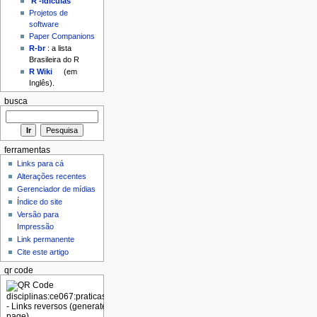
'R'-idículas
Projetos de
software
Paper Companions
R-br
: a lista
Brasileira do R
R Wiki
(em
Inglês).
busca
ferramentas
Links para cá
Alterações recentes
Gerenciador de mídias
Índice do site
Versão para
Impressão
Link permanente
Cite este artigo
qr code