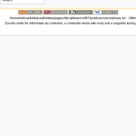
/home/dokuwiki/dokuwiki/data/pages/disciplinas/ce067/praticas/vacontinuas.txt
· Últi
Exceto onde for informado ao contrário, o conteúdo neste wiki está sob a seguinte licen