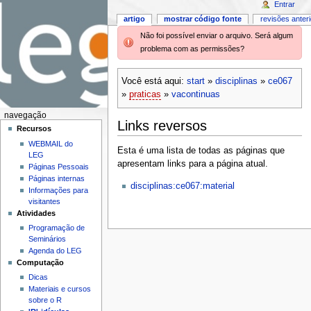
Entrar
artigo
mostrar código fonte
revisões anter
Não foi possível enviar o arquivo. Será algum
problema com as permissões?
Você está aqui:
start
»
disciplinas
»
ce067
»
praticas
»
vacontinuas
navegação
Links reversos
Recursos
WEBMAIL do
Esta é uma lista de todas as páginas que
LEG
apresentam links para a página atual.
Páginas Pessoais
Páginas internas
disciplinas:ce067:material
Informações para
visitantes
Atividades
Programação de
Seminários
Agenda do LEG
Computação
Dicas
Materiais e cursos
sobre o R