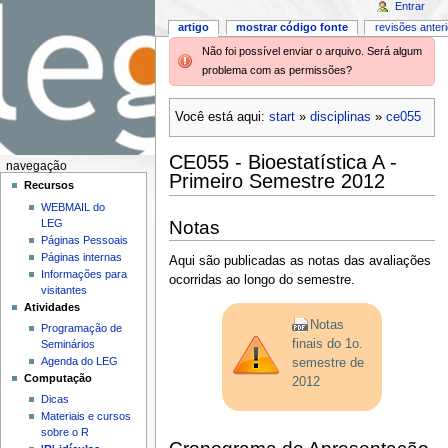
Entrar
artigo
mostrar código fonte
revisões anter
Não foi possível enviar o arquivo. Será algum
problema com as permissões?
Você está aqui:
start
»
disciplinas
»
ce055
CE055 - Bioestatística A -
navegação
Primeiro Semestre 2012
Recursos
WEBMAIL do
Notas
LEG
Páginas Pessoais
Páginas internas
Aqui são publicadas as notas das avaliações
Informações para
ocorridas ao longo do semestre.
visitantes
Atividades
Notas
Programação de
finais do 1o.
Seminários
Agenda do LEG
semestre de
Computação
2012
Dicas
Materiais e cursos
sobre o R