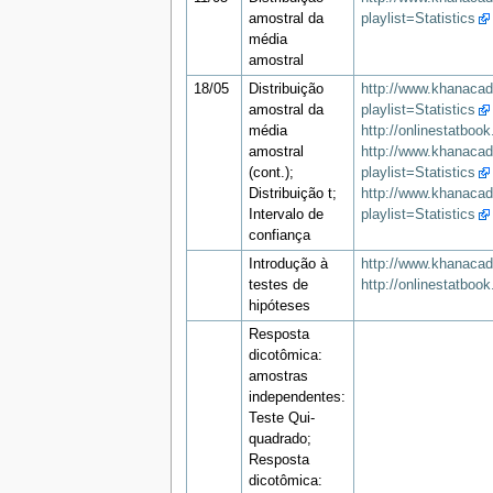
amostral da
playlist=Statistics
média
amostral
18/05
Distribuição
http://www.khanacad
amostral da
playlist=Statistics
média
http://onlinestatboo
amostral
http://www.khanacad
(cont.);
playlist=Statistics
Distribuição t;
http://www.khanacade
Intervalo de
playlist=Statistics
confiança
Introdução à
http://www.khanacad
testes de
http://onlinestatboo
hipóteses
Resposta
dicotômica:
amostras
independentes:
Teste Qui-
quadrado;
Resposta
dicotômica: