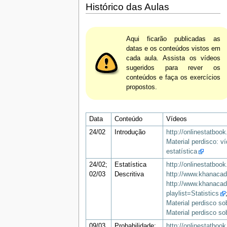
Histórico das Aulas
Aqui ficarão publicadas as
datas e os conteúdos vistos em
cada aula. Assista os vídeos
sugeridos para rever os
conteúdos e faça os exercícios
propostos.
Data
Conteúdo
Vídeos
24/02
Introdução
http://onlinestatboo
Material perdisco: v
estatística
24/02;
Estatística
http://onlinestatboo
02/03
Descritiva
http://www.khanacade
http://www.khanacad
playlist=Statistics
Material perdisco so
Material perdisco so
09/03
Probabilidade;
http://onlinestatbook