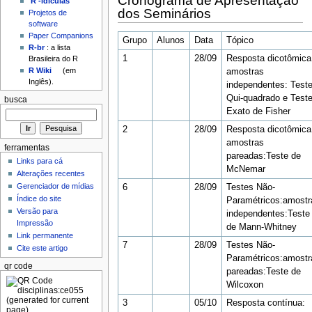
Cronograma de Apresentação
'R'-idículas
dos Seminários
Projetos de
software
Paper Companions
Grupo
Alunos
Data
Tópico
R-br
: a lista
1
28/09
Resposta dicotômica
Brasileira do R
R Wiki
(em
amostras
Inglês).
independentes: Test
Qui-quadrado e Test
busca
Exato de Fisher
2
28/09
Resposta dicotômica
amostras
ferramentas
pareadas:Teste de
Links para cá
McNemar
Alterações recentes
Gerenciador de mídias
6
28/09
Testes Não-
Índice do site
Paramétricos:amostr
Versão para
independentes:Teste
Impressão
de Mann-Whitney
Link permanente
7
28/09
Testes Não-
Cite este artigo
Paramétricos:amostr
qr code
pareadas:Teste de
Wilcoxon
3
05/10
Resposta contínua: