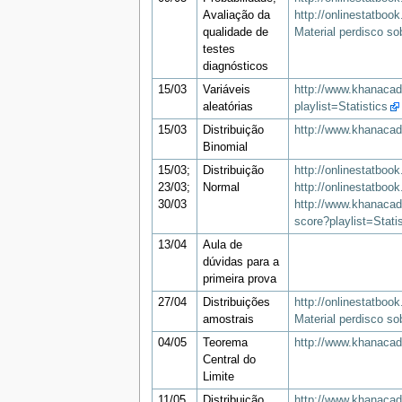
Avaliação da
http://onlinestatbook
qualidade de
Material perdisco so
testes
diagnósticos
15/03
Variáveis
http://www.khanacad
aleatórias
playlist=Statistics
15/03
Distribuição
http://www.khanacade
Binomial
15/03;
Distribuição
http://onlinestatboo
23/03;
Normal
http://onlinestatboo
30/03
http://www.khanacade
score?playlist=Stati
13/04
Aula de
dúvidas para a
primeira prova
27/04
Distribuições
http://onlinestatboo
amostrais
Material perdisco so
04/05
Teorema
http://www.khanacade
Central do
Limite
11/05
Distribuição
http://www.khanacad