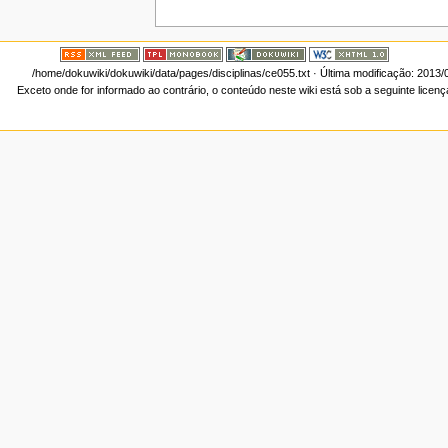
/home/dokuwiki/dokuwiki/data/pages/disciplinas/ce055.txt
· Última modificação: 2013/
Exceto onde for informado ao contrário, o conteúdo neste wiki está sob a seguinte licen