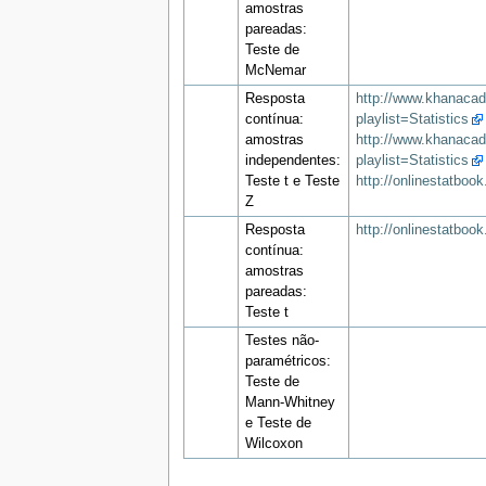
amostras
pareadas:
Teste de
McNemar
Resposta
http://www.khanacad
contínua:
playlist=Statistics
amostras
http://www.khanacade
independentes:
playlist=Statistics
Teste t e Teste
http://onlinestatboo
Z
Resposta
http://onlinestatboo
contínua:
amostras
pareadas:
Teste t
Testes não-
paramétricos:
Teste de
Mann-Whitney
e Teste de
Wilcoxon