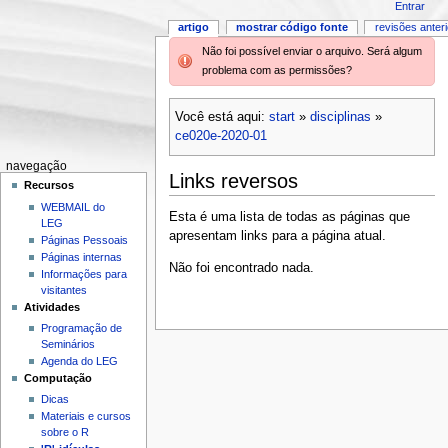
Entrar
artigo
mostrar código fonte
revisões anter
Não foi possível enviar o arquivo. Será algum
problema com as permissões?
Você está aqui:
start
»
disciplinas
»
ce020e-2020-01
navegação
Links reversos
Recursos
WEBMAIL do
Esta é uma lista de todas as páginas que
LEG
apresentam links para a página atual.
Páginas Pessoais
Páginas internas
Não foi encontrado nada.
Informações para
visitantes
Atividades
Programação de
Seminários
Agenda do LEG
Computação
Dicas
Materiais e cursos
sobre o R