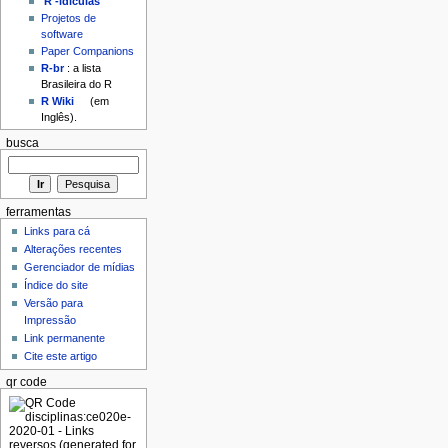
'R'-idículas
Projetos de
software
Paper Companions
R-br
: a lista
Brasileira do R
R Wiki
(em
Inglês).
busca
ferramentas
Links para cá
Alterações recentes
Gerenciador de mídias
Índice do site
Versão para
Impressão
Link permanente
Cite este artigo
qr code