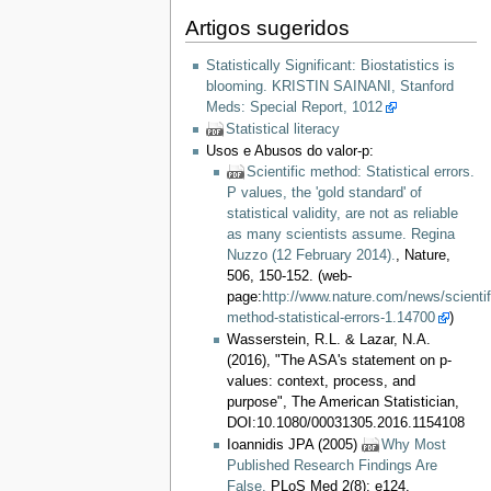
Artigos sugeridos
Statistically Significant: Biostatistics is
blooming. KRISTIN SAINANI, Stanford
Meds: Special Report, 1012
Statistical literacy
Usos e Abusos do valor-p:
Scientific method: Statistical errors.
P values, the 'gold standard' of
statistical validity, are not as reliable
as many scientists assume. Regina
Nuzzo (12 February 2014).
, Nature,
506, 150-152. (web-
page:
http://www.nature.com/news/scientif
method-statistical-errors-1.14700
)
Wasserstein, R.L. & Lazar, N.A.
(2016), "The ASA's statement on p-
values: context, process, and
purpose", The American Statistician,
DOI:10.1080/00031305.2016.1154108
Ioannidis JPA (2005)
Why Most
Published Research Findings Are
False.
PLoS Med 2(8): e124.