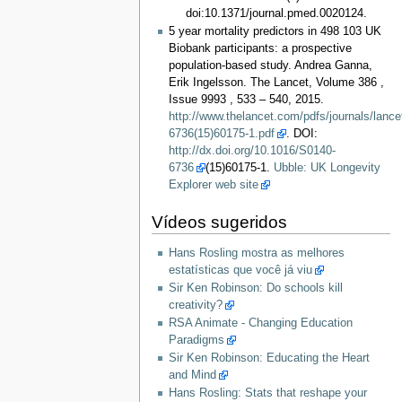
doi:10.1371/journal.pmed.0020124.
5 year mortality predictors in 498 103 UK
Biobank participants: a prospective
population-based study. Andrea Ganna,
Erik Ingelsson. The Lancet, Volume 386 ,
Issue 9993 , 533 – 540, 2015.
http://www.thelancet.com/pdfs/journals/lance
6736(15)60175-1.pdf
. DOI:
http://dx.doi.org/10.1016/S0140-
6736
(15)60175-1.
Ubble: UK Longevity
Explorer web site
Vídeos sugeridos
Hans Rosling mostra as melhores
estatísticas que você já viu
Sir Ken Robinson: Do schools kill
creativity?
RSA Animate - Changing Education
Paradigms
Sir Ken Robinson: Educating the Heart
and Mind
Hans Rosling: Stats that reshape your