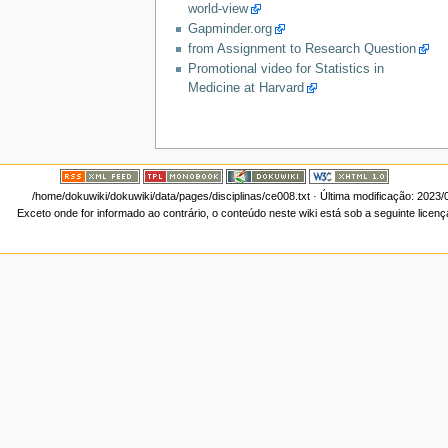
world-view
Gapminder.org
from Assignment to Research Question
Promotional video for Statistics in
Medicine at Harvard
/home/dokuwiki/dokuwiki/data/pages/disciplinas/ce008.txt
· Última modificação: 2023/
Exceto onde for informado ao contrário, o conteúdo neste wiki está sob a seguinte licen