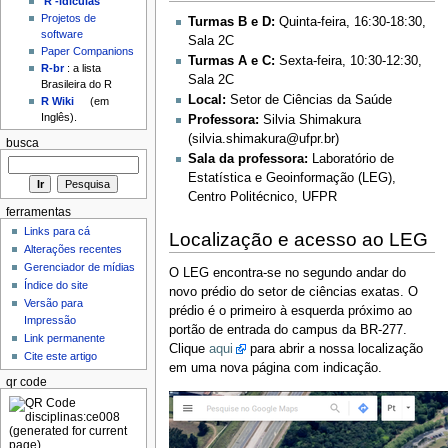
'R'-idículas
Projetos de
Turmas B e D:
Quinta-feira, 16:30-18:30,
software
Sala 2C
Paper Companions
Turmas A e C:
Sexta-feira, 10:30-12:30,
R-br
: a lista
Sala 2C
Brasileira do R
Local:
Setor de Ciências da Saúde
R Wiki
(em
Inglês).
Professora:
Silvia Shimakura
(silvia.shimakura@ufpr.br)
busca
Sala da professora:
Laboratório de
Estatística e Geoinformação (LEG),
Centro Politécnico, UFPR
ferramentas
Links para cá
Localização e acesso ao LEG
Alterações recentes
Gerenciador de mídias
O LEG encontra-se no segundo andar do
Índice do site
novo prédio do setor de ciências exatas. O
Versão para
prédio é o primeiro à esquerda próximo ao
Impressão
portão de entrada do campus da BR-277.
Link permanente
Clique
aqui
para abrir a nossa localização
Cite este artigo
em uma nova página com indicação.
qr code