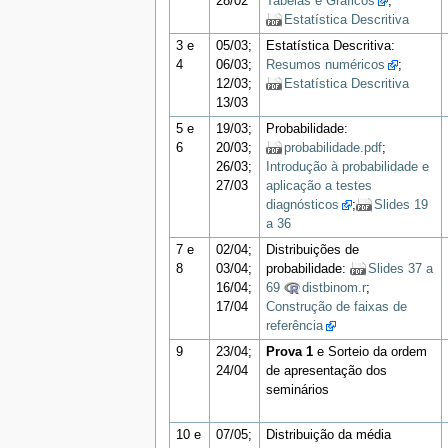
28/02
Tabelas e Gráficos
;
Estatística Descritiva
3 e
05/03;
Estatística Descritiva:
4
06/03;
Resumos numéricos
;
12/03;
Estatística Descritiva
13/03
5 e
19/03;
Probabilidade:
6
20/03;
probabilidade.pdf
;
26/03;
Introdução à probabilidade e
27/03
aplicação a testes
diagnósticos
;
Slides 19
a 36
7 e
02/04;
Distribuições de
8
03/04;
probabilidade:
Slides 37 a
16/04;
69
distbinom.r
;
17/04
Construção de faixas de
referência
9
23/04;
Prova 1
e Sorteio da ordem
24/04
de apresentação dos
seminários
10 e
07/05;
Distribuição da média