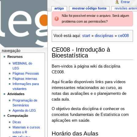
Entrar
artigo
mostrar código fonte
revisões anter
Não foi possível enviar o arquivo. Será algum
problema com as permissões?
Você está aqui:
start
»
disciplinas
»
ce008
CE008 - Introdução à
navegação
Bioestatística
Recursos
WEBMAIL do
Bem-vindos à página wiki da disciplina
LEG
CE008.
Páginas Pessoais
Páginas internas
Aqui ficarão disponíveis links para vídeos
Informações para
interessantes relacionados ao curso, as
visitantes
notas das avaliações e o planejamento de
Atividades
cada aula.
Programação de
Seminários
O objetivo desta disciplina é conhecer os
Agenda do LEG
conceitos fundamentais de Estatística com
Computação
aplicações em saúde.
Dicas
Materiais e cursos
Horário das Aulas
sobre o R