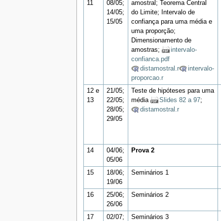
11
08/05;
amostral; Teorema Central
14/05;
do Limite; Intervalo de
15/05
confiança para uma média e
uma proporção;
Dimensionamento de
amostras;
intervalo-
confianca.pdf
distamostral.r
intervalo-
proporcao.r
12 e
21/05;
Teste de hipóteses para uma
13
22/05;
média
Slides 82 a 97
;
28/05;
distamostral.r
29/05
14
04/06;
Prova 2
05/06
15
18/06;
Seminários 1
19/06
16
25/06;
Seminários 2
26/06
17
02/07;
Seminários 3