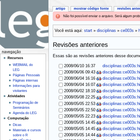
artigo
mostrar código fonte
revisões ante
Não foi possível enviar o arquivo. Será algum pr
Você está aqui:
start
»
disciplinas
»
ce003s
»
Revisões anteriores
navegação
Essas são as revisões anteriores desse documen
Recursos
WEBMAIL do
2008/06/10 16:37
disciplinas:ce003s:h
LEG
2008/06/06 09:43
disciplinas:ce003s:h
Páginas Pessoais
2008/06/04 16:16
disciplinas:ce003s:h
Páginas internas
2008/06/04 16:07
disciplinas:ce003s:h
Informações para
visitantes
2008/06/02 18:10
disciplinas:ce003s:h
Atividades
2008/05/08 22:25
disciplinas:ce003s:h
Programação de
2008/05/05 22:53
disciplinas:ce003s:h
Seminários
2008/05/05 22:50
disciplinas:ce003s:h
Agenda do LEG
2008/05/05 22:23
disciplinas:ce003s:h
Computação
2008/05/05 14:45
disciplinas:ce003s:h
Dicas
2008/05/05 14:45
disciplinas:ce003s:h
Materiais e cursos
2008/05/05 14:44
disciplinas:ce003s:h
sobre o R