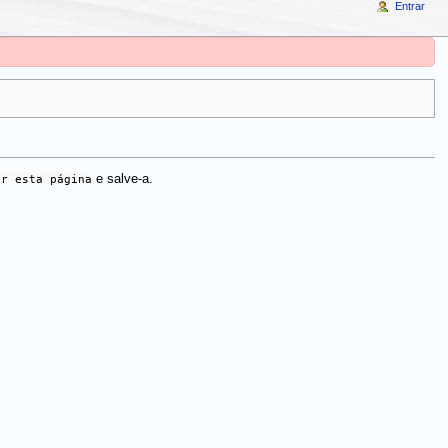
Entrar
ar esta página
e salve-a.