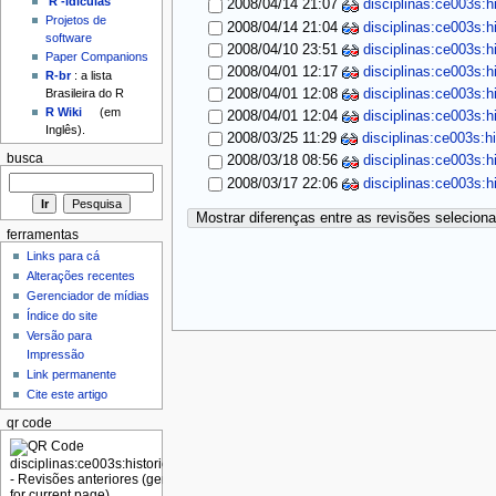
'R'-idículas
2008/04/14 21:07
disciplinas:ce003s:h
Projetos de
2008/04/14 21:04
disciplinas:ce003s:h
software
2008/04/10 23:51
disciplinas:ce003s:h
Paper Companions
2008/04/01 12:17
disciplinas:ce003s:h
R-br
: a lista
2008/04/01 12:08
disciplinas:ce003s:h
Brasileira do R
R Wiki
(em
2008/04/01 12:04
disciplinas:ce003s:h
Inglês).
2008/03/25 11:29
disciplinas:ce003s:h
busca
2008/03/18 08:56
disciplinas:ce003s:h
2008/03/17 22:06
disciplinas:ce003s:h
Mostrar diferenças entre as revisões selecion
ferramentas
Links para cá
Alterações recentes
Gerenciador de mídias
Índice do site
Versão para
Impressão
Link permanente
Cite este artigo
qr code