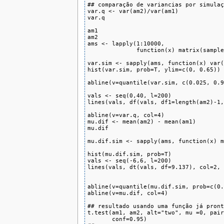
## comparação de variancias por simulaç
var.q <- var(am2)/var(am1)

var.q

am1

am2

ams <- lapply(1:10000,

              function(x) matrix(sample
var.sim <- sapply(ams, function(x) var(
hist(var.sim, prob=T, ylim=c(0, 0.65))

abline(v=quantile(var.sim, c(0.025, 0.9
vals <- seq(0,40, l=200)

lines(vals, df(vals, df1=length(am2)-1,
abline(v=var.q, col=4)

mu.dif <- mean(am2) - mean(am1)

mu.dif

mu.dif.sim <- sapply(ams, function(x) m
hist(mu.dif.sim, prob=T)

vals <- seq(-6,6, l=200)

lines(vals, dt(vals, df=9.137), col=2, 
abline(v=quantile(mu.dif.sim, prob=c(0.
abline(v=mu.dif, col=4)

## resultado usando uma função já pront
t.test(am1, am2, alt="two", mu =0, pair
       conf=0.95)
