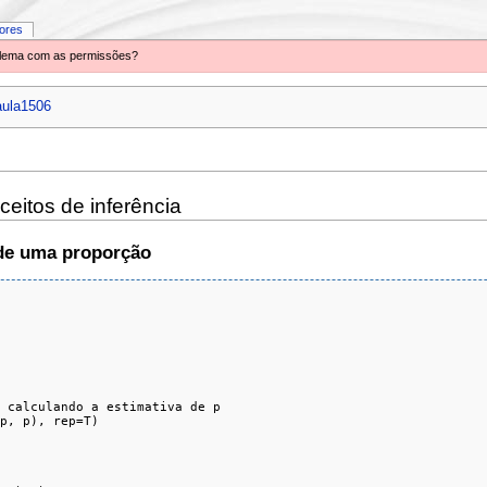
iores
oblema com as permissões?
aula1506
ceitos de inferência
 de uma proporção
 calculando a estimativa de p

p, p), rep=T)
