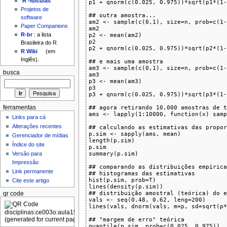
'R'-idículas
p1 + qnorm(c(0.025, 0.975))*sqrt(p1*(1-
Projetos de
## outra amostra...

software
am2 <- sample(c(0,1), size=n, prob=c(1-
Paper Companions
am2

p2 <- mean(am2)

R-br
: a lista
p2

Brasileira do R
p2 + qnorm(c(0.025, 0.975))*sqrt(p2*(1-
R Wiki
(em
Inglês).
## e mais uma amostra

am3 <- sample(c(0,1), size=n, prob=c(1-
busca
am3

p3 <- mean(am3)

p3

p3 + qnorm(c(0.025, 0.975))*sqrt(p3*(1-
## agora retirando 10,000 amostras de t
ferramentas
ams <- lapply(1:10000, function(x) samp
Links para cá
Alterações recentes
## calculando as estimativas das propor
p.sim <- sapply(ams, mean)

Gerenciador de mídias
length(p.sim)

Índice do site
p.sim

summary(p.sim)

Versão para
Impressão
## comparando as distribuições empírica
Link permanente
## histogramas das estimativas

hist(p.sim, prob=T)

Cite este artigo
lines(density(p.sim))

## distribuição amostral (teórica) do e
qr code
vals <- seq(0.48, 0.62, leng=200)

lines(vals, dnorm(vals, m=p, sd=sqrt(p*
## "margem de erro" teórica

quantile(p.sim, prob=c(0.025, 0.975))
