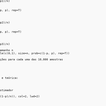
p1)/n)

p, p), rep=T)

p2)/n)

p, p), rep=T)

p3)/n)

amanho n

le(c(0,1), size=n, prob=c(1-p, p), rep=T))

ções para cada uma das 10,000 amostras

 e teórica:

stimador

(1-p)/n)), col=2, lwd=2)
