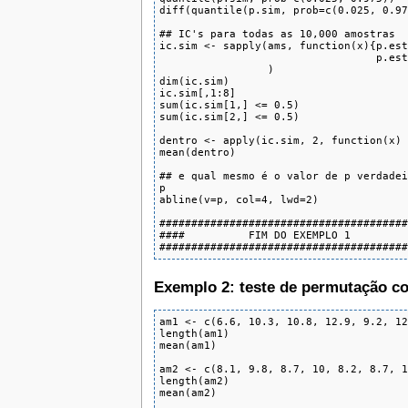
diff(quantile(p.sim, prob=c(0.025, 0.97
## IC's para todas as 10,000 amostras

ic.sim <- sapply(ams, function(x){p.est
                                  p.est
                 )

dim(ic.sim)

ic.sim[,1:8]

sum(ic.sim[1,] <= 0.5)

sum(ic.sim[2,] <= 0.5)

dentro <- apply(ic.sim, 2, function(x) 
mean(dentro)

## e qual mesmo é o valor de p verdadei
p

abline(v=p, col=4, lwd=2)

#######################################
####          FIM DO EXEMPLO 1         
######################################
Exemplo 2: teste de permutação co
am1 <- c(6.6, 10.3, 10.8, 12.9, 9.2, 12
length(am1)

mean(am1)

am2 <- c(8.1, 9.8, 8.7, 10, 8.2, 8.7, 1
length(am2)

mean(am2)
