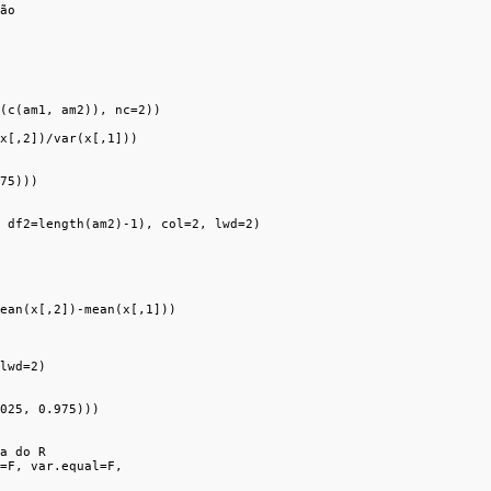
ão

(c(am1, am2)), nc=2))

x[,2])/var(x[,1]))

75)))

 df2=length(am2)-1), col=2, lwd=2)

ean(x[,2])-mean(x[,1]))

lwd=2)

025, 0.975)))

a do R

=F, var.equal=F,
