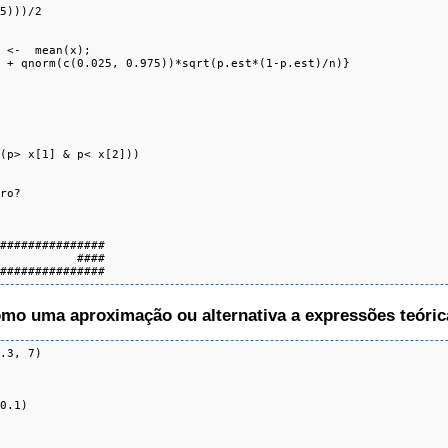
5)))/2

 <-  mean(x);

 + qnorm(c(0.025, 0.975))*sqrt(p.est*(1-p.est)/n)}

(p> x[1] & p< x[2]))

ro?

###############

           #### 

################
mo uma aproximação ou alternativa a expressões teóric
.3, 7)

0.1)
