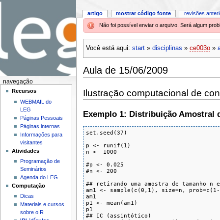
artigo
mostrar código fonte
revisões anter
Não foi possível enviar o arquivo. Será algum pr
Você está aqui:
start
»
disciplinas
»
ce003o
»
Aula de 15/06/2009
navegação
Ilustração computacional de con
Recursos
WEBMAIL do
LEG
Exemplo 1: Distribuição Amostral
Páginas Pessoais
Páginas internas
set.seed(37)

Informações para
visitantes
p <- runif(1)

Atividades
n <- 1000

Programação de
#p <- 0.025

Seminários
#n <- 200

Agenda do LEG
## retirando uma amostra de tamanho n e
Computação
am1 <- sample(c(0,1), size=n, prob=c(1-
am1

Dicas
p1 <- mean(am1)

Materiais e cursos
p1

sobre o R
## IC (assintótico)
