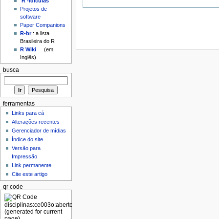
'R'-idículas
Projetos de
software
Paper Companions
R-br
: a lista
Brasileira do R
R Wiki
(em
Inglês).
busca
ferramentas
Links para cá
Alterações recentes
Gerenciador de mídias
Índice do site
Versão para
Impressão
Link permanente
Cite este artigo
qr code