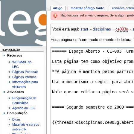
artigo
mostrar código fonte
revisões anter
Não foi possível enviar o arquivo. Será algum pr
Você está aqui:
start
»
disciplinas
»
ce003o
»
Essa página está em modo somente de leitura. V
navegação
Recursos
WEBMAIL do
LEG
Páginas Pessoais
Páginas internas
Informações para
visitantes
Atividades
Programação de
Seminários
Agenda do LEG
Computação
Dicas
Materiais e cursos
sobre o R