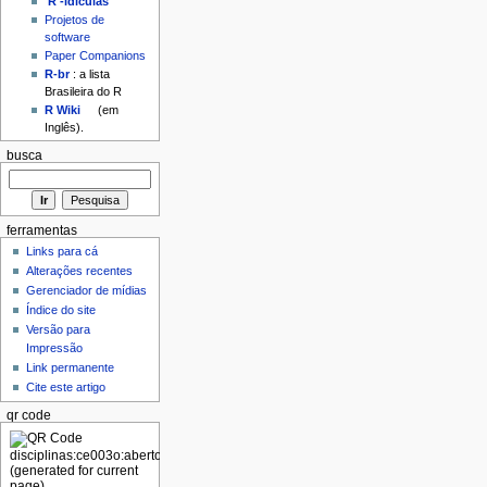
'R'-idículas
Projetos de
software
Paper Companions
R-br
: a lista
Brasileira do R
R Wiki
(em
Inglês).
busca
ferramentas
Links para cá
Alterações recentes
Gerenciador de mídias
Índice do site
Versão para
Impressão
Link permanente
Cite este artigo
qr code