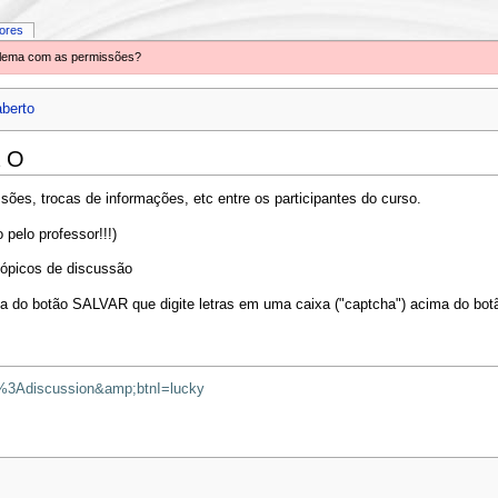
iores
oblema com as permissões?
aberto
a O
ões, trocas de informações, etc entre os participantes do curso.
 pelo professor!!!)
tópicos de discussão
cima do botão SALVAR que digite letras em uma caixa ("captcha") acima do b
%3Adiscussion&amp;btnI=lucky