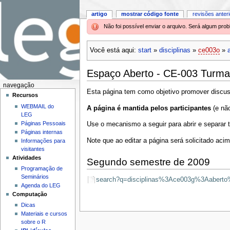
artigo
mostrar código fonte
revisões anter
Não foi possível enviar o arquivo. Será algum pr
Você está aqui:
start
»
disciplinas
»
ce003o
»
Espaço Aberto - CE-003 Turm
navegação
Esta página tem como objetivo promover discuss
Recursos
WEBMAIL do
A página é mantida pelos participantes
(e não
LEG
Páginas Pessoais
Use o mecanismo a seguir para abrir e separar 
Páginas internas
Note que ao editar a página será solicitado a
Informações para
visitantes
Atividades
Segundo semestre de 2009
Programação de
Seminários
search?q=disciplinas%3Ace003g%3Aaberto
Agenda do LEG
Computação
Dicas
Materiais e cursos
sobre o R