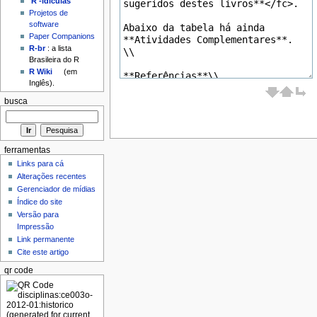
'R'-idículas
Projetos de
software
Paper Companions
R-br
: a lista
Brasileira do R
R Wiki
(em
Inglês).
busca
ferramentas
Links para cá
Alterações recentes
Gerenciador de mídias
Índice do site
Versão para
Impressão
Link permanente
Cite este artigo
qr code