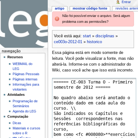
Entrar
artigo
mostrar código fonte
revisões anter
Não foi possível enviar o arquivo. Será algum
problema com as permissões?
Você está aqui:
start
»
disciplinas
»
ce003o-2012-01
»
historico
navegação
Essa página está em modo somente de
Recursos
leitura. Você pode visualizar a fonte, mas não
WEBMAIL do
alterá-la. Informe-se com o administrador do
LEG
Wiki, caso você ache que isso está incorreto.
Páginas Pessoais
Páginas internas
Informações para
visitantes
Atividades
Programação de
Seminários
Agenda do LEG
Computação
Dicas
Materiais e cursos
sobre o R