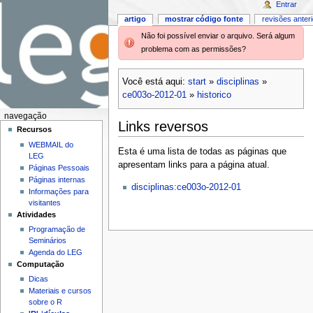
Entrar
artigo
mostrar código fonte
revisões anter
Não foi possível enviar o arquivo. Será algum
problema com as permissões?
Você está aqui:
start
»
disciplinas
»
ce003o-2012-01
»
historico
navegação
Links reversos
Recursos
WEBMAIL do
Esta é uma lista de todas as páginas que
LEG
apresentam links para a página atual.
Páginas Pessoais
Páginas internas
disciplinas:ce003o-2012-01
Informações para
visitantes
Atividades
Programação de
Seminários
Agenda do LEG
Computação
Dicas
Materiais e cursos
sobre o R