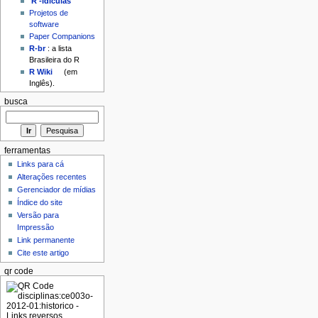
'R'-idículas
Projetos de
software
Paper Companions
R-br
: a lista
Brasileira do R
R Wiki
(em
Inglês).
busca
ferramentas
Links para cá
Alterações recentes
Gerenciador de mídias
Índice do site
Versão para
Impressão
Link permanente
Cite este artigo
qr code