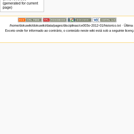
/home/dokuwiki/dokuwiki/data/pages/disciplinas/ce003o-2012-01/historico.txt
· Última
Exceto onde for informado ao contrário, o conteúdo neste wiki está sob a seguinte licen