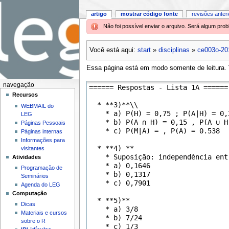
artigo
mostrar código fonte
revisões anter
Não foi possível enviar o arquivo. Será algum pr
Você está aqui:
start
»
disciplinas
»
ce003o-20
Essa página está em modo somente de leitura. V
navegação
Recursos
WEBMAIL do
LEG
Páginas Pessoais
Páginas internas
Informações para
visitantes
Atividades
Programação de
Seminários
Agenda do LEG
Computação
Dicas
Materiais e cursos
sobre o R