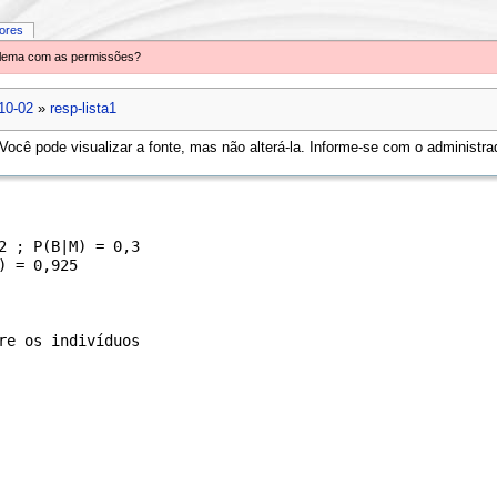
iores
oblema com as permissões?
10-02
»
resp-lista1
ocê pode visualizar a fonte, mas não alterá-la. Informe-se com o administrad