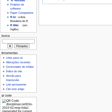
'R'-idículas
Projetos de
software
Paper Companions
R-br
: a lista
Brasileira do R
R Wiki
(em
Inglês).
busca
ferramentas
Links para cá
Alterações recentes
Gerenciador de mídias
Índice do site
Versão para
Impressão
Link permanente
Cite este artigo
qr code