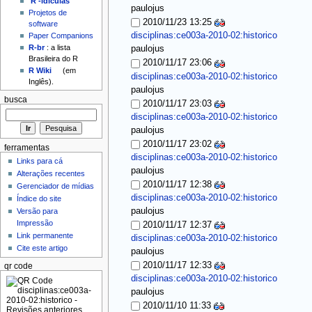
'R'-idículas
paulojus
Projetos de
2010/11/23 13:25
software
disciplinas:ce003a-2010-02:historico
Paper Companions
R-br
: a lista
paulojus
Brasileira do R
2010/11/17 23:06
R Wiki
(em
disciplinas:ce003a-2010-02:historico
Inglês).
paulojus
busca
2010/11/17 23:03
disciplinas:ce003a-2010-02:historico
paulojus
2010/11/17 23:02
ferramentas
disciplinas:ce003a-2010-02:historico
Links para cá
paulojus
Alterações recentes
2010/11/17 12:38
Gerenciador de mídias
disciplinas:ce003a-2010-02:historico
Índice do site
paulojus
Versão para
Impressão
2010/11/17 12:37
Link permanente
disciplinas:ce003a-2010-02:historico
Cite este artigo
paulojus
2010/11/17 12:33
qr code
disciplinas:ce003a-2010-02:historico
paulojus
2010/11/10 11:33