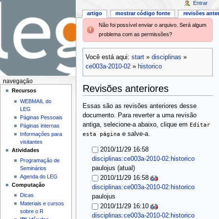
Entrar
artigo
mostrar código fonte
revisões ante
Não foi possível enviar o arquivo. Será algum
problema com as permissões?
Você está aqui:
start
»
disciplinas
»
ce003a-2010-02
»
historico
navegação
Revisões anteriores
Recursos
WEBMAIL do
Essas são as revisões anteriores desse
LEG
documento. Para reverter a uma revisão
Páginas Pessoais
antiga, selecione-a abaixo, clique em
Editar
Páginas internas
esta página
e salve-a.
Informações para
visitantes
2010/11/29 16:58
Atividades
disciplinas:ce003a-2010-02:historico
Programação de
(atual)
paulojus
Seminários
Agenda do LEG
2010/11/29 16:58
Computação
disciplinas:ce003a-2010-02:historico
Dicas
paulojus
Materiais e cursos
2010/11/29 16:10
sobre o R
disciplinas:ce003a-2010-02:historico