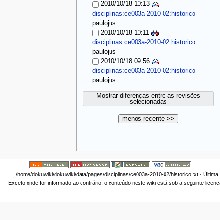
2010/10/18 10:13
disciplinas:ce003a-2010-02:historico
paulojus
2010/10/18 10:11
disciplinas:ce003a-2010-02:historico
paulojus
2010/10/18 09:56
disciplinas:ce003a-2010-02:historico
paulojus
Mostrar diferenças entre as revisões
selecionadas
menos recente >>
/home/dokuwiki/dokuwiki/data/pages/disciplinas/ce003a-2010-02/historico.txt
· Última
Exceto onde for informado ao contrário, o conteúdo neste wiki está sob a seguinte licen