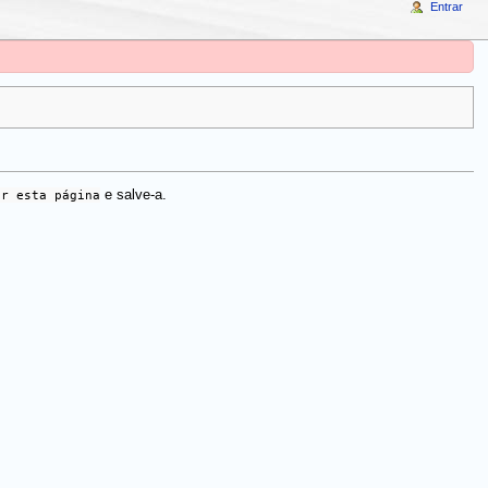
Entrar
ar esta página
e salve-a.