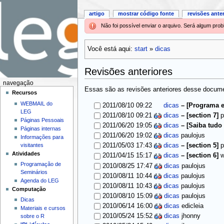
artigo
mostrar código fonte
revisões ante
Não foi possível enviar o arquivo. Será algum pr
Você está aqui:
start
»
dicas
Revisões anteriores
navegação
Essas são as revisões anteriores desse documen
Recursos
WEBMAIL do
2011/08/10 09:22
dicas
–
[Programa e
LEG
2011/08/10 09:21
dicas
–
[section 7]
p
Páginas Pessoais
2011/06/20 19:05
dicas
–
[Saiba tudo
Páginas internas
2011/06/20 19:02
dicas
paulojus
Informações para
visitantes
2011/05/03 17:43
dicas
–
[section 5]
p
Atividades
2011/04/15 15:17
dicas
–
[section 6]
Programação de
2010/08/25 17:47
dicas
paulojus
Seminários
2010/08/11 10:44
dicas
paulojus
Agenda do LEG
2010/08/11 10:43
dicas
paulojus
Computação
2010/08/10 15:09
dicas
paulojus
Dicas
2010/06/14 16:00
dicas
edicleia
Materiais e cursos
2010/05/24 15:52
dicas
jhonny
sobre o R