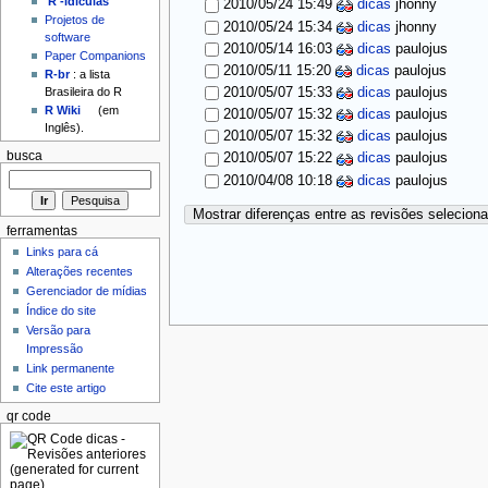
'R'-idículas
2010/05/24 15:49
dicas
jhonny
Projetos de
2010/05/24 15:34
dicas
jhonny
software
2010/05/14 16:03
dicas
paulojus
Paper Companions
2010/05/11 15:20
dicas
paulojus
R-br
: a lista
2010/05/07 15:33
dicas
paulojus
Brasileira do R
R Wiki
(em
2010/05/07 15:32
dicas
paulojus
Inglês).
2010/05/07 15:32
dicas
paulojus
busca
2010/05/07 15:22
dicas
paulojus
2010/04/08 10:18
dicas
paulojus
Mostrar diferenças entre as revisões selecion
ferramentas
Links para cá
Alterações recentes
Gerenciador de mídias
Índice do site
Versão para
Impressão
Link permanente
Cite este artigo
qr code