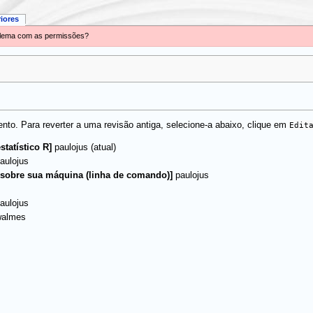
riores
oblema com as permissões?
to. Para reverter a uma revisão antiga, selecione-a abaixo, clique em
Edit
(atual)
statístico R]
paulojus
aulojus
 sobre sua máquina (linha de comando)]
paulojus
aulojus
walmes