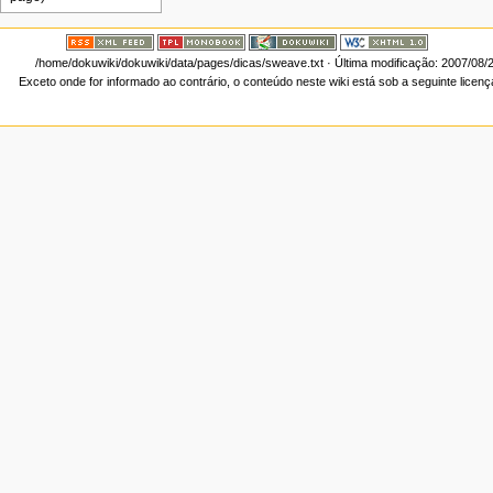
/home/dokuwiki/dokuwiki/data/pages/dicas/sweave.txt
· Última modificação: 2007/08/
Exceto onde for informado ao contrário, o conteúdo neste wiki está sob a seguinte licen