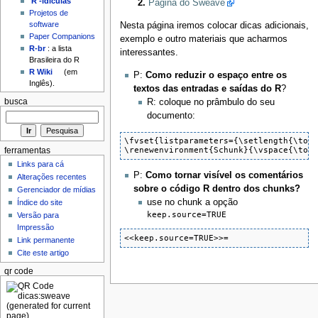
'R'-idículas
Página do Sweave
Projetos de
software
Nesta página iremos colocar dicas adicionais,
Paper Companions
exemplo e outro materiais que acharmos
R-br
: a lista
interessantes.
Brasileira do R
R Wiki
(em
P:
Como reduzir o espaço entre os
Inglês).
textos das entradas e saídas do R
?
R: coloque no prâmbulo do seu
busca
documento:
\fvset{listparameters={\setlength{\tops
\renewenvironment{Schunk}{\vspace{\top
ferramentas
Links para cá
P:
Como tornar visível os comentários
Alterações recentes
sobre o código R dentro dos chunks?
Gerenciador de mídias
use no chunk a opção
Índice do site
keep.source=TRUE
Versão para
Impressão
<<keep.source=TRUE>>=
Link permanente
Cite este artigo
qr code