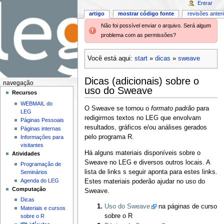
Entrar
artigo
mostrar código fonte
revisões anter
Não foi possível enviar o arquivo. Será algum
problema com as permissões?
Você está aqui:
start
»
dicas
»
sweave
Dicas (adicionais) sobre o
navegação
uso do Sweave
Recursos
WEBMAIL do
O Sweave se tornou o
formato padrão
para
LEG
redigirmos textos no LEG que envolvam
Páginas Pessoais
resultados, gráficos e/ou análises gerados
Páginas internas
pelo programa R.
Informações para
visitantes
Há alguns materiais disponíveis sobre o
Atividades
Sweave no LEG e diversos outros locais. A
Programação de
lista de links s seguir aponta para estes links.
Seminários
Agenda do LEG
Estes materiais poderão ajudar no uso do
Computação
Sweave.
Dicas
Uso do Sweave
na páginas de curso
Materiais e cursos
sobre o R
sobre o R