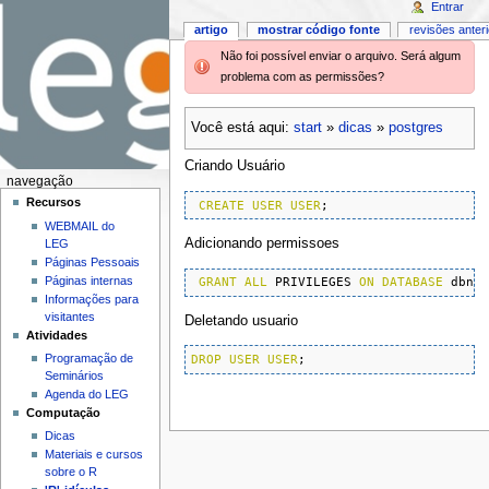
Entrar
artigo
mostrar código fonte
revisões anter
Não foi possível enviar o arquivo. Será algum
problema com as permissões?
Você está aqui:
start
»
dicas
»
postgres
Criando Usuário
navegação
Recursos
CREATE
USER
USER
;
WEBMAIL do
Adicionando permissoes
LEG
Páginas Pessoais
Páginas internas
GRANT
ALL
 PRIVILEGES 
ON
DATABASE
 dbna
Informações para
visitantes
Deletando usuario
Atividades
Programação de
DROP
USER
USER
;
Seminários
Agenda do LEG
Computação
Dicas
Materiais e cursos
sobre o R