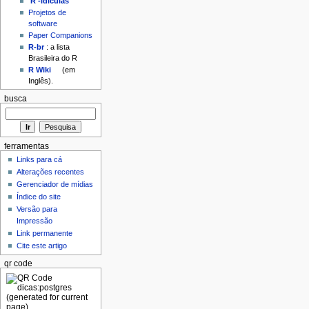
'R'-idículas
Projetos de
software
Paper Companions
R-br
: a lista
Brasileira do R
R Wiki
(em
Inglês).
busca
ferramentas
Links para cá
Alterações recentes
Gerenciador de mídias
Índice do site
Versão para
Impressão
Link permanente
Cite este artigo
qr code