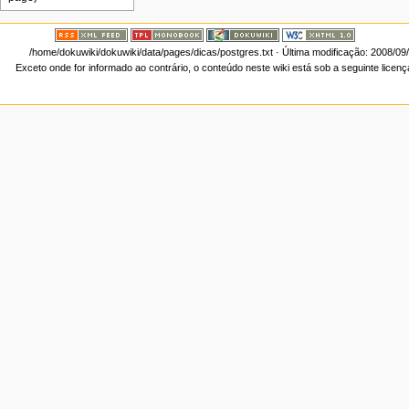
/home/dokuwiki/dokuwiki/data/pages/dicas/postgres.txt
· Última modificação: 2008/09
Exceto onde for informado ao contrário, o conteúdo neste wiki está sob a seguinte licen