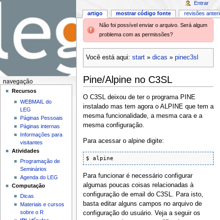
Entrar
artigo
mostrar código fonte
revisões anter
Não foi possível enviar o arquivo. Será algum
problema com as permissões?
Você está aqui:
start
»
dicas
»
pinec3sl
Pine/Alpine no C3SL
navegação
Recursos
O C3SL deixou de ter o programa PINE
WEBMAIL do
instalado mas tem agora o ALPINE que tem a
LEG
mesma funcionalidade, a mesma cara e a
Páginas Pessoais
mesma configuração.
Páginas internas
Informações para
Para acessar o alpine digite:
visitantes
Atividades
$ alpine
Programação de
Seminários
Para funcionar é necessário configurar
Agenda do LEG
algumas poucas coisas relacionadas à
Computação
configuração de email do C3SL. Para isto,
Dicas
basta editar alguns campos no arquivo de
Materiais e cursos
sobre o R
configuração do usuário. Veja a seguir os