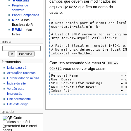
'R'-idículas
campos que devem ser modificados no
Projetos de
arquivo
.pinerc
que fica na conta do
software
usuário:
Paper Companions
R-br
: a lista
# Sets domain part of From: and local a
Brasileira do R
user-domain=c3sl.ufpr.br

R Wiki
(em
# List of SMTP servers for sending mail
Inglês).
smtp-server=urquell.c3sl.ufpr.br

busca
# Path of (local or remote) INBOX, e.g.
# Normal Unix default is the local INBO
inbox-path=~/Mailbox
ferramentas
Com isto acessando via menu
SETUP –>
Links para cá
CONFIG
voce deve ver algo assim:
Alterações recentes
Personal Name                     = <No
Gerenciador de mídias
User Domain                       = c3s
SMTP Server (for sending)         = urq
Índice do site
NNTP Server (for news)            = <No
Versão para
Inbox Path                        = ~/
Impressão
Link permanente
Cite este artigo
qr code