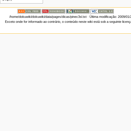
/home/dokuwiki/dokuwiki/data/pages/dicas/pinec3sl.txt
· Última modificação: 2009/01
Exceto onde for informado ao contrário, o conteúdo neste wiki está sob a seguinte licen