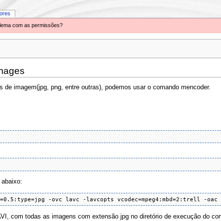
iores
oblema com as permissões?
Images
os de imagem(jpg, png, entre outras), podemos usar o comando mencoder.
 abaixo:
s=0.5:type=jpg -ovc lavc -lavcopts vcodec=mpeg4:mbd=2:trell -oac
VI, com todas as imagens com extensão jpg no diretório de execução do co