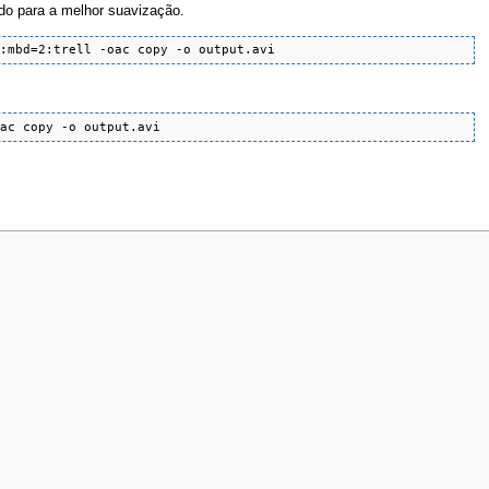
do para a melhor suavização.
4:mbd=2:trell -oac copy -o output.avi
oac copy -o output.avi