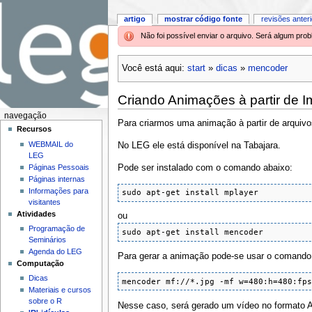
artigo
mostrar código fonte
revisões anter
Não foi possível enviar o arquivo. Será algum pr
Você está aqui:
start
»
dicas
»
mencoder
Criando Animações à partir de 
navegação
Para criarmos uma animação à partir de arquiv
Recursos
WEBMAIL do
No LEG ele está disponível na Tabajara.
LEG
Páginas Pessoais
Pode ser instalado com o comando abaixo:
Páginas internas
Informações para
sudo apt-get install mplayer
visitantes
Atividades
ou
Programação de
sudo apt-get install mencoder
Seminários
Agenda do LEG
Para gerar a animação pode-se usar o comando
Computação
Dicas
mencoder mf://*.jpg -mf w=480:h=480:fp
Materiais e cursos
sobre o R
Nesse caso, será gerado um vídeo no formato A