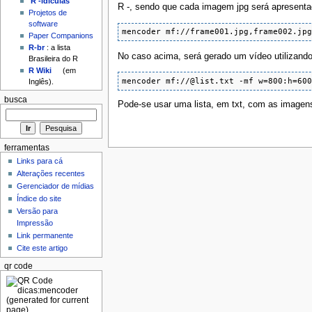
'R'-idículas
R -, sendo que cada imagem jpg será apresenta
Projetos de
software
mencoder mf://frame001.jpg,frame002.jp
Paper Companions
R-br
: a lista
No caso acima, será gerado um vídeo utilizand
Brasileira do R
R Wiki
(em
mencoder mf://@list.txt -mf w=800:h=60
Inglês).
busca
Pode-se usar uma lista, em txt, com as imagens
ferramentas
Links para cá
Alterações recentes
Gerenciador de mídias
Índice do site
Versão para
Impressão
Link permanente
Cite este artigo
qr code