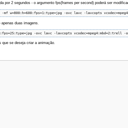
da por 2 segundos - o argumento fps(frames per second) poderá ser modifica
g -mf w=800:h=600:fps=1:type=jpg -ovc lavc -lavcopts vcodec=mpeg
o apenas duas imagens.
0:fps=25:type=jpg -ovc lavc -lavcopts vcodec=mpeg4:mbd=2:trell -
 que se deseja criar a animação.