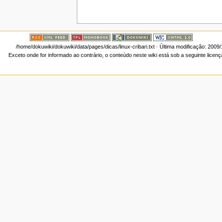
/home/dokuwiki/dokuwiki/data/pages/dicas/linux-cribari.txt
· Última modificação: 2009
Exceto onde for informado ao contrário, o conteúdo neste wiki está sob a seguinte licen