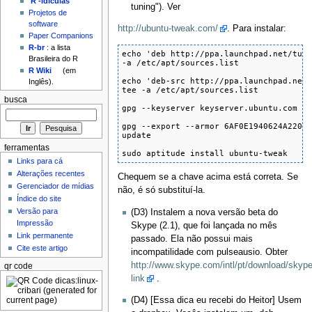
'R'-idículas
tuning"). Ver
Projetos de
software
http://ubuntu-tweak.com/
. Para instalar:
Paper Companions
R-br
: a lista
echo 'deb http://ppa.launchpad.net/tual
Brasileira do R
-a /etc/apt/sources.list

R Wiki
(em
echo 'deb-src http://ppa.launchpad.net/
Inglês).
tee -a /etc/apt/sources.list

busca
gpg --keyserver keyserver.ubuntu.com --
gpg --export --armor 6AF0E1940624A220 |
update

ferramentas
sudo aptitude install ubuntu-tweak
Links para cá
Alterações recentes
Chequem se a chave acima está correta. Se
Gerenciador de mídias
não, é só substituí-la.
Índice do site
Versão para
(D3) Instalem a nova versão beta do
Impressão
Skype (2.1), que foi lançada no mês
Link permanente
passado. Ela não possui mais
Cite este artigo
incompatilidade com pulseausio. Obter
http://www.skype.com/intl/pt/download/skype
qr code
link
.
(D4) [Essa dica eu recebi do Heitor] Usem