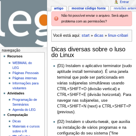
Entrar
artigo
mostrar código fonte
revisões anter
Não foi possível enviar o arquivo. Será algum
problema com as permissões?
Você está aqui:
start
»
dicas
»
linux-cribari
Dicas diversas sobre o luso
navegação
do Linux
Recursos
WEBMAIL do
(D1) Instalem o aplicativo terminator (sudo
LEG
aptitude install terminator). É uma janela
Páginas Pessoais
terminal que pode ser particionada em
Páginas internas
várias subjanelas simultâneas usando
Informações para
visitantes
CTRL+SHIFT+O (divisão vertical) e
Atividades
CTRL+SHIFT+E (divisão horizontal). Para
Programação de
navegar nas subjanelas, use
Seminários
CTRL+SHIFT+N (next) e CTRL+SHIFT+P
Agenda do LEG
(previous).
Computação
Dicas
(D2) Instalem o ubuntu-tweak, que auxilia
Materiais e cursos
na instalação de vários programas e na
sobre o R
configuração do seu sistema ("fine