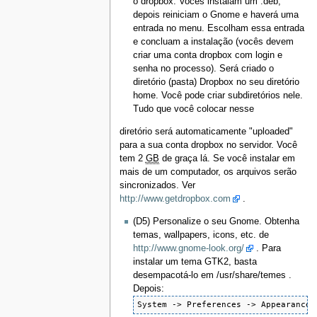
o dropbox. Vocês instalam um .deb,
depois reiniciam o Gnome e haverá uma
entrada no menu. Escolham essa entrada
e concluam a instalação (vocês devem
criar uma conta dropbox com login e
senha no processo). Será criado o
diretório (pasta) Dropbox no seu diretório
home. Você pode criar subdiretórios nele.
Tudo que você colocar nesse
diretório será automaticamente "uploaded"
para a sua conta dropbox no servidor. Você
tem 2
GB
de graça lá. Se você instalar em
mais de um computador, os arquivos serão
sincronizados. Ver
http://www.getdropbox.com
.
(D5) Personalize o seu Gnome. Obtenha
temas, wallpapers, icons, etc. de
http://www.gnome-look.org/
. Para
instalar um tema GTK2, basta
desempacotá-lo em /usr/share/temes .
Depois:
System -> Preferences -> Appearance 