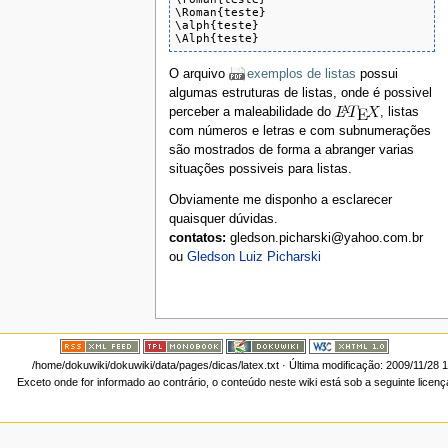
\Roman{teste}

\alph{teste}

\Alph{teste}
O arquivo
exemplos de listas
possui
algumas estruturas de listas, onde é possivel
perceber a maleabilidade do
, listas
com números e letras e com subnumerações
são mostrados de forma a abranger varias
situações possiveis para listas.
Obviamente me disponho a esclarecer
quaisquer dúvidas.
contatos:
gledson.picharski@yahoo.com.br
ou
Gledson Luiz Picharski
/home/dokuwiki/dokuwiki/data/pages/dicas/latex.txt
· Última modificação: 2009/11/28 
Exceto onde for informado ao contrário, o conteúdo neste wiki está sob a seguinte licen