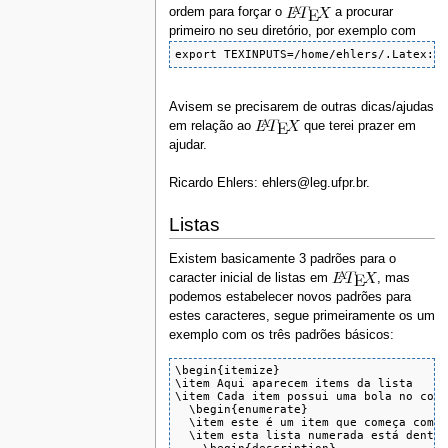
ordem para forçar o
a procurar
primeiro no seu diretório, por exemplo com
export TEXINPUTS=/home/ehlers/.Latex:.
Avisem se precisarem de outras dicas/ajudas
em relação ao
que terei prazer em
ajudar.
Ricardo Ehlers: ehlers@leg.ufpr.br.
Listas
Existem basicamente 3 padrões para o
caracter inicial de listas em
, mas
podemos estabelecer novos padrões para
estes caracteres, segue primeiramente os um
exemplo com os três padrões básicos:
\begin{itemize}

\item Aqui aparecem items da lista

\item Cada item possui uma bola no come
  \begin{enumerate}

  \item este é um item que começa com u
  \item esta lista numerada está dentro