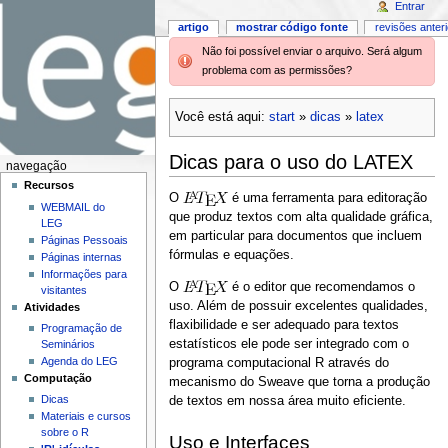
Entrar
artigo
mostrar código fonte
revisões anter
Não foi possível enviar o arquivo. Será algum
problema com as permissões?
Você está aqui:
start
»
dicas
»
latex
Dicas para o uso do LATEX
navegação
Recursos
O
é uma ferramenta para editoração
WEBMAIL do
que produz textos com alta qualidade gráfica,
LEG
em particular para documentos que incluem
Páginas Pessoais
fórmulas e equações.
Páginas internas
Informações para
O
é o editor que recomendamos o
visitantes
uso. Além de possuir excelentes qualidades,
Atividades
flaxibilidade e ser adequado para textos
Programação de
estatísticos ele pode ser integrado com o
Seminários
Agenda do LEG
programa computacional R através do
Computação
mecanismo do Sweave que torna a produção
Dicas
de textos em nossa área muito eficiente.
Materiais e cursos
sobre o R
Uso e Interfaces