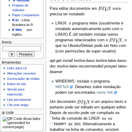
'R'-idículas
Projetos de
Para editar documentos em
voce
software
precisa ter instalado:
Paper Companions
R-br
: a lista
LINUX: o programa tetex (usualmente é
Brasileira do R
instalado automaticamente junto com o
R Wiki
(em
LINUX) É útil também instalar outros
Inglês).
programas relacionados com o
, o
busca
que no Ubuntu/Debian pode ser feito com
(com permissões de super usuário):
apt-get install texlive-base texlive-latex-base-
ferramentas
doc texlive-latex-recommended prosper latex-
Links para cá
beamer
Alterações recentes
Gerenciador de mídias
WINDOWS: instalar o programa
Índice do site
MiKTeX
. Detanhes sobre instalação
Versão para
podem ser encontrados
neste link
Impressão
Link permanente
Um documento
é um arquivo texto e
Cite este artigo
portanto pode ser editado em qualquer editor.
qr code
Depois de escrito pode ser compilado na
``linha de comando do LINUX
ou no
``PROMPT do DOS
. Alternativamente a
trabalhar na linha de comandos, existem