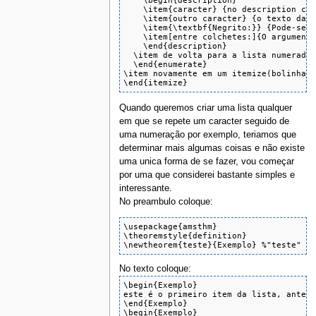
    \begin{description}

    \item{caracter} {no description cad
    \item{outro caracter} {o texto da l
    \item{\textbf{Negrito:}} {Pode-se f
    \item[entre colchetes:]{O argumento
    \end{description}

  \item de volta para a lista numerada

  \end{enumerate}

\item novamente em um itemize(bolinhas 
\end{itemize}
Quando queremos criar uma lista qualquer
em que se repete um caracter seguido de
uma numeração por exemplo, teriamos que
determinar mais algumas coisas e não existe
uma unica forma de se fazer, vou começar
por uma que considerei bastante simples e
interessante.
No preambulo coloque:
\usepackage{amsthm}

\theoremstyle{definition}

\newtheorem{teste}{Exemplo} %"teste" é
No texto coloque:
\begin{Exemplo}

este é o primeiro item da lista, antes 
\end{Exemplo}

\begin{Exemplo}
