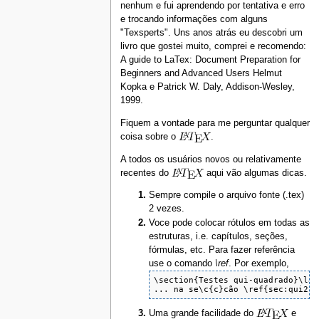
nenhum e fui aprendendo por tentativa e erro
e trocando informações com alguns
"Texsperts". Uns anos atrás eu descobri um
livro que gostei muito, comprei e recomendo:
A guide to LaTex: Document Preparation for
Beginners and Advanced Users Helmut
Kopka e Patrick W. Daly, Addison-Wesley,
1999.
Fiquem a vontade para me perguntar qualquer
coisa sobre o
.
A todos os usuários novos ou relativamente
recentes do
aqui vão algumas dicas.
Sempre compile o arquivo fonte (.tex)
2 vezes.
Voce pode colocar rótulos em todas as
estruturas, i.e. capítulos, seções,
fórmulas, etc. Para fazer referência
use o comando
\ref
. Por exemplo,
\section{Testes qui-quadrado}\lab
... na se\c{c}cão \ref{sec:qui2} 
Uma grande facilidade do
e