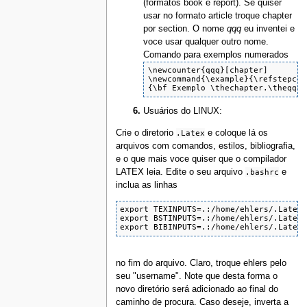
(formatos book e report). Se quiser
usar no formato article troque chapter
por section. O nome
qqq
eu inventei e
voce usar qualquer outro nome.
Comando para exemplos numerados
\newcounter{qqq}[chapter]

\newcommand{\example}{\refstepcou
{\bf Exemplo \thechapter.\theqqq\
Usuários do LINUX:
Crie o diretorio
.Latex
e coloque lá os
arquivos com comandos, estilos, bibliografia,
e o que mais voce quiser que o compilador
LATEX leia. Edite o seu arquivo
.bashrc
e
inclua as linhas
export TEXINPUTS=.:/home/ehlers/.Latex:
export BSTINPUTS=.:/home/ehlers/.Latex

export BIBINPUTS=.:/home/ehlers/.Latex
no fim do arquivo. Claro, troque ehlers pelo
seu "username". Note que desta forma o
novo diretório será adicionado ao final do
caminho de procura. Caso deseje, inverta a