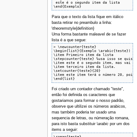
 este é o segundo item da lista

\end{Exemplo}
Para que o texto da lista fique em itálico
basta retirar no preambulo a linha:
\theoremstyle{definition}
Uma forma bastante maleavel de se fazer
lista é a que segue:
> \newcounter{teste}

\begin{list}{Exemplo \arabic{teste}) }{
\item Primeiro item da lista

\stepcounter{teste} %usa isso se quiser
\item este é o segundo item, mas vai ap
\item terceiro item da lista.

\setcounter{teste}{20}

\item este item terá o número 20, pois 
\end{list}
Foi criado um contador chamado "teste",
então foi definida os caracteres que
gostariamos para formar o nosso padrão,
observe que ultilizei os números arabicos,
mas também poderia ter usado uma
sequencia de letras, ou númeração romana,
para isto basta substituir
\arabic
por um dos
items a seguir:
\roman{teste}
