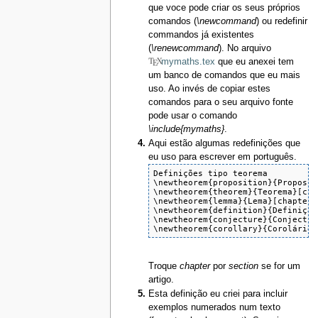
que voce pode criar os seus próprios
comandos (
\newcommand
) ou redefinir
commandos já existentes
(
\renewcommand
). No arquivo
mymaths.tex
que eu anexei tem
um banco de comandos que eu mais
uso. Ao invés de copiar estes
comandos para o seu arquivo fonte
pode usar o comando
\include{mymaths}
.
Aqui estão algumas redefinições que
eu uso para escrever em português.
Definições tipo teorema

\newtheorem{proposition}{Proposiç
\newtheorem{theorem}{Teorema}[chap
\newtheorem{lemma}{Lema}[chapter]

\newtheorem{definition}{Definição
\newtheorem{conjecture}{Conjectur
\newtheorem{corollary}{Corolário}
Troque
chapter
por
section
se for um
artigo.
Esta definição eu criei para incluir
exemplos numerados num texto