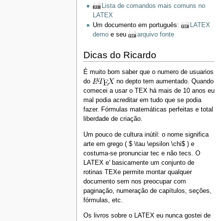
Lista de comandos mais comuns no
LATEX
Um documento em português:
LATEX
demo
e seu
arquivo fonte
Dicas do Ricardo
É muito bom saber que o numero de usuarios
do
no depto tem aumentado. Quando
comecei a usar o TEX há mais de 10 anos eu
mal podia acreditar em tudo que se podia
fazer. Fórmulas matemáticas perfeitas e total
liberdade de criação.
Um pouco de cultura inútil: o nome significa
arte em grego ( $ \tau \epsilon \chi$ ) e
costuma-se pronunciar tec e não tecs. O
LATEX e' basicamente um conjunto de
rotinas TEXe permite montar qualquer
documento sem nos preocupar com
paginação, numeração de capítulos, seções,
fórmulas, etc.
Os livros sobre o LATEX eu nunca gostei de