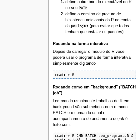
define o diretório do executável do R
no seu
PATH
define o camilho de procura de
bibliotecas adicionais do R na conta
da
paulojus
(para evitar que todos
tenham que instalar os pacotes)
Rodando na forma interativa
Depois de carregar o modulo do R voce
poderá usar o programa de forma interativa
simplesmente digitando
ccad:~> R
Rodando como em "background" ("BATCH
job")
Lembrando usualmente trabalhos de R em
background são submetidos com o modo
BATCH e o comando usual e
acompanhamento do andamento do
job
é
feito com:
ccad:~> R CMD BATCH seu_programa.R &

ccad:~> tail -f seu_programa.Rout