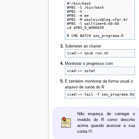
#!/bin/bash

#PBS -S /bin/bash               

#PBS -V              

#PBS -m ae                    

#PBS -M paulojus@leg.ufpr.br     

#PBS -l walltime=6:00:00

cd $PBS_O_WORKDIR

R CMD BATCH seu_programa.R 
Submeter ao cluster
ccad:~> qsub run.sh 
Monitorar o progresso com
ccad:~> qstat 
E também monitorar da forma usual o
arquivo de saída do R
ccad:~> tail -f seu_programa.Rout
Não esqueça de carregar o
modulo do R como descrito
acima quando acessar a sua
conta !!!