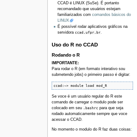
CCAD é LINUX (SuSe). É portanto
recomandado que usuários estejam
familiarizados com
comandos básicos do
LINUX
É possível rodar aplicativos gráficos na
servidora
ccad.ufpr.br
.
Uso do R no CCAD
Rodando o R
IMPORTANTE:
Para rodar o R (em formato interativo sou
submetendo jobs) o primeiro passo é digitar:
ccad:~> module load mod_R 
Se voce é um usuário regular do R este
comando de carregar o modulo pode ser
colocado em seu
.bashrc
para que seja
rodado automaticamente sempre que voce
acessar o CCAD.
No momento o modulo do R faz duas coisas: