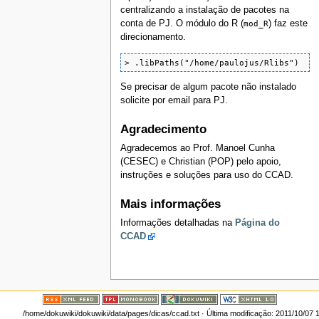
centralizando a instalação de pacotes na
conta de PJ. O módulo do R (
mod_R
) faz este
direcionamento.
> .libPaths("/home/paulojus/Rlibs")
Se precisar de algum pacote não instalado
solicite por email para PJ.
Agradecimento
Agradecemos ao Prof. Manoel Cunha
(CESEC) e Christian (POP) pelo apoio,
instruções e soluções para uso do CCAD.
Mais informações
Informações detalhadas na
Página do
CCAD
/home/dokuwiki/dokuwiki/data/pages/dicas/ccad.txt
· Última modificação: 2011/10/07 