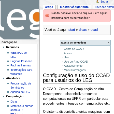
Entrar
artigo
mostrar código fonte
revisões anter
Não foi possível enviar o arquivo. Será algum
problema com as permissões?
Você está aqui:
start
»
dicas
»
ccad
navegação
Tabela de conteúdos
−
Recursos
Conta no CCAD
WEBMAIL do
Acesso
LEG
Uso
Páginas Pessoais
Uso do R no CCAD
Páginas internas
Agradecimento
Informações para
Mais informações
visitantes
Configuração e uso do CCAD
Atividades
para usuários do LEG
Programação de
Seminários
O CCAD - Centro de Computação de Alto
Agenda do LEG
Desempenho - disponibiliza recursos
Computação
computacionais na UFPR em particular para
Dicas
procedimentos intensos com simulações etc.
Materiais e cursos
sobre o R
O sistema disponibiliza várias máquinas com