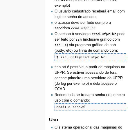
outras máquinas via internet (ssh por
exemplo)
O usuário cadastrado receberá email com
login e senha de acesso.
o acesso deve ser feito sempre à
servidora
ccad.ufpr.br
O acesso à servidora
ccad.ufpr.br
pode
ser feito por
ssh
(inclusive gráfico com
ssh -X
) via programa gráfico de ssh
(putty, etc) ou linha de comando com:
$ ssh LOGIN@ccad.ufpr.br
ssh só é possível a partir de máquinas na
UFPR. Se estiver acessando de fora
acesse primeiro uma servidora da UFPR
(do leg por exemplo) e dela acesse o
CCAD
Recomenda-se trocar a senha no primeiro
uso com o comando:
ccad:~> passwd 
Uso
O sistema operacional das máquinas do