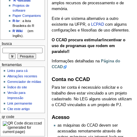
'R'-idículas
amplos recursos de processamento e de
Projetos de
memória.
software
Paper Companions
Este é um sistema alternativo a outro
R-br
: a lista
existente na UFPR, o
LCPAD
com algums
Brasileira do R
configurações e filosofias de uso diferentes.
R Wiki
(em
Inglês).
O CCAD procura estimular/incentivar o
busca
uso de programas que rodem em
paralelo!!
Informações detalhadas na
Página do
ferramentas
CCAD
Links para cá
Alterações recentes
Conta no CCAD
Gerenciador de mídias
Índice do site
Para ter conta é necessário solicitar e o
Versão para
trabalho deve estar vinculado a um projeto
Impressão
cadastrado. No LEG alguns usuários utilizam
Link permanente
o CCAD vinculados a um projeto de PJ.
Cite este artigo
Acesso
qr code
as máquinas do CCAD devem ser
acessadas remotamente através de