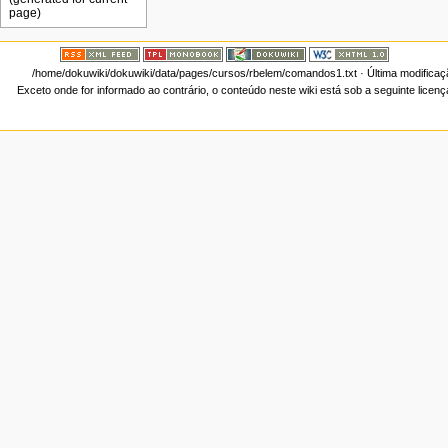
/home/dokuwiki/dokuwiki/data/pages/cursos/rbelem/comandos1.txt
· Última modifica
Exceto onde for informado ao contrário, o conteúdo neste wiki está sob a seguinte licen