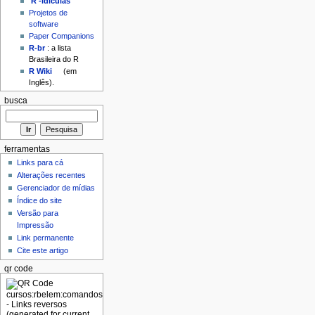
'R'-idículas
Projetos de
software
Paper Companions
R-br
: a lista
Brasileira do R
R Wiki
(em
Inglês).
busca
ferramentas
Links para cá
Alterações recentes
Gerenciador de mídias
Índice do site
Versão para
Impressão
Link permanente
Cite este artigo
qr code