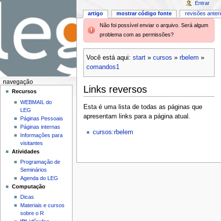
Entrar
artigo
mostrar código fonte
revisões anter
Não foi possível enviar o arquivo. Será algum
problema com as permissões?
Você está aqui:
start
»
cursos
»
rbelem
»
comandos1
navegação
Links reversos
Recursos
WEBMAIL do
Esta é uma lista de todas as páginas que
LEG
apresentam links para a página atual.
Páginas Pessoais
Páginas internas
cursos:rbelem
Informações para
visitantes
Atividades
Programação de
Seminários
Agenda do LEG
Computação
Dicas
Materiais e cursos
sobre o R