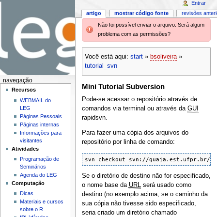
Entrar
artigo
mostrar código fonte
revisões anter
Não foi possível enviar o arquivo. Será algum
problema com as permissões?
Você está aqui:
start
»
bsoliveira
»
tutorial_svn
navegação
Mini Tutorial Subversion
Recursos
Pode-se acessar o repositório através de
WEBMAIL do
comandos via terminal ou através da
GUI
LEG
Páginas Pessoais
rapidsvn.
Páginas internas
Para fazer uma cópia dos arquivos do
Informações para
visitantes
repositório por linha de comando:
Atividades
svn checkout svn://guaja.est.ufpr.br/D
Programação de
Seminários
Agenda do LEG
Se o diretório de destino não for especificado,
Computação
o nome base da
URL
será usado como
Dicas
destino (no exemplo acima, se o caminho da
Materiais e cursos
sua cópia não tivesse sido especificado,
sobre o R
seria criado um diretório chamado