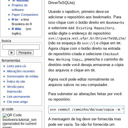
'R'-idículas
DriverTeSQLite).
Projetos de
software
Usando o rapidsvn, primeiro deve-se
Paper Companions
adicionar o repositório aos bookmarks. Para
R-br
: a lista
isso clique com o botão direito em
Bookmarks
Brasileira do R
e selecione
Add Existing Repository
,
R Wiki
(em
então digite o endereço do repositório:
Inglês).
svn://guaja.est.ufpr.br/DriverTeSQLite/
busca
(não se esqueça do
svn://
) e clique em
OK
.
Agora clique com o botão direito na entrada
do repositório criada e selecione
Checkout
New Working Copy…
, preencha o caminho do
ferramentas
diretório onde você deseja armazenar a cópia
Links para cá
dos arquivos e clique em
OK
.
Alterações recentes
Gerenciador de mídias
Agora você pode editar normalmente os
Índice do site
arquivos salvos no seu computador.
Versão para
Impressão
Para submeter as alterações feitas por você
Link permanente
no repostório:
Cite este artigo
qr code
svn commit /caminho/da/sua/copia -m "m
A mensagem de log deve ser fornecida mas
pode ser vazia. Se não for fornecida um