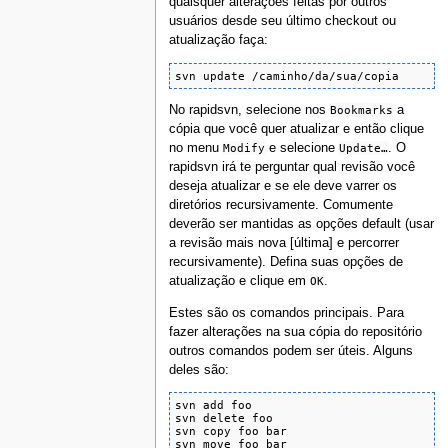
quaisquer alterações feitas por outros
usuários desde seu último checkout ou
atualização faça:
svn update /caminho/da/sua/copia
No rapidsvn, selecione nos
Bookmarks
a
cópia que você quer atualizar e então clique
no menu
Modify
e selecione
Update…
. O
rapidsvn irá te perguntar qual revisão você
deseja atualizar e se ele deve varrer os
diretórios recursivamente. Comumente
deverão ser mantidas as opções default (usar
a revisão mais nova [última] e percorrer
recursivamente). Defina suas opções de
atualização e clique em
OK
.
Estes são os comandos principais. Para
fazer alterações na sua cópia do repositório
outros comandos podem ser úteis. Alguns
deles são:
svn add foo

svn delete foo

svn copy foo bar

svn move foo bar
