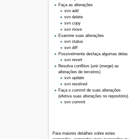
Faça as alterações
svn add
svn delete
svn copy
svn move
Examine suas alterações
svn status
svn diff
Possivelmente desfaça algumas delas
svn revert
Resolva conflitos (unir (
merge
) as
alterações de terceiros)
svn update
svn resolved
Faça o
commit
de suas alterações
(efetiva suas alterações no repositório)
svn commit
Para maiores detalhes sobre estes