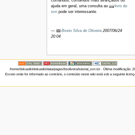
comandos, comandos mais avançados ou
ajuda em geral, uma consulta ao
livro do
svn
pode ser interessante.
—
Bruno Silva de Oliveira
2007/06/24
20:04
/home/dokuwiki/dokuwiki/data/pages/bsoliveira/tutorial_svn.txt
· Última modificação: 
Exceto onde for informado ao contrário, o conteúdo neste wiki está sob a seguinte licen