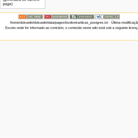
/home/dokuwiki/dokuwiki/data/pages/bsoliveira/dicas_postgres.txt
· Última modificaçã
Exceto onde for informado ao contrário, o conteúdo neste wiki está sob a seguinte licen