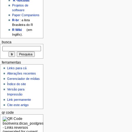
'R'-idículas
Projetos de
software
Paper Companions
R-br
: a lista
Brasileira do R
R Wiki
(em
Inglês).
busca
ferramentas
Links para cá
Alterações recentes
Gerenciador de mídias
Índice do site
Versão para
Impressão
Link permanente
Cite este artigo
qr code