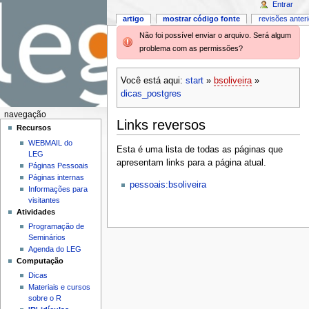
Entrar
artigo
mostrar código fonte
revisões anter
Não foi possível enviar o arquivo. Será algum
problema com as permissões?
Você está aqui:
start
»
bsoliveira
»
dicas_postgres
navegação
Links reversos
Recursos
WEBMAIL do
Esta é uma lista de todas as páginas que
LEG
apresentam links para a página atual.
Páginas Pessoais
Páginas internas
pessoais:bsoliveira
Informações para
visitantes
Atividades
Programação de
Seminários
Agenda do LEG
Computação
Dicas
Materiais e cursos
sobre o R