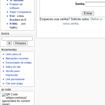
'R'-idículas
Senha
Projetos de
software
Paper Companions
Entrar
R-br
: a lista
Esqueceu sua senha? Solicite outra:
Definir a
Brasileira do R
nova senha
R Wiki
(em
Inglês).
busca
ferramentas
Links para cá
Alterações recentes
Gerenciador de mídias
Índice do site
Versão para
Impressão
Link permanente
Cite este artigo
qr code