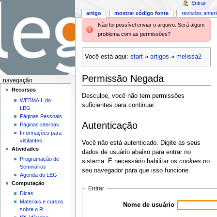
Entrar
artigo
mostrar código fonte
revisões anter
Não foi possível enviar o arquivo. Será algum
problema com as permissões?
Você está aqui:
start
»
artigos
»
melissa2
Permissão Negada
navegação
Recursos
Desculpe, você não tem permissões
WEBMAIL do
suficientes para continuar.
LEG
Páginas Pessoais
Autenticação
Páginas internas
Informações para
visitantes
Você não está autenticado. Digite as seus
Atividades
dados de usuário abaixo para entrar no
Programação de
sistema. É necessário habilitar os
cookies
no
Seminários
seu navegador para que isso funcione.
Agenda do LEG
Computação
Entrar
Dicas
Materiais e cursos
Nome de usuário
sobre o R