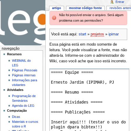
Entrar
artigo
mostrar código fonte
revisões anter
Não foi possível enviar o arquivo. Será algum
problema com as permissões?
Você está aqui:
start
»
projetos
»
ipimar
Essa página está em modo somente de
navegação
leitura. Você pode visualizar a fonte, mas não
Recursos
alterá-la. Informe-se com o administrador do
WEBMAIL do
Wiki, caso você ache que isso está incorreto.
LEG
Páginas Pessoais
Páginas internas
Informações para
visitantes
Atividades
Programação de
Seminários
Agenda do LEG
Computação
Dicas
Materiais e cursos
sobre o R