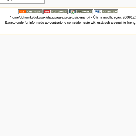
/home/dokuwiki/dokuwiki/data/pages/projetos/ipimar.txt
· Última modificação: 2006/12
Exceto onde for informado ao contrário, o conteúdo neste wiki está sob a seguinte licen