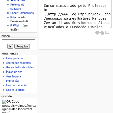
'R'-idículas
Projetos de
software
Paper Companions
R-br
: a lista
Brasileira do R
R Wiki
(em
Inglês).
busca
ferramentas
Links para cá
Alterações recentes
Gerenciador de mídias
Índice do site
Versão para
Impressão
Link permanente
Cite este artigo
qr code