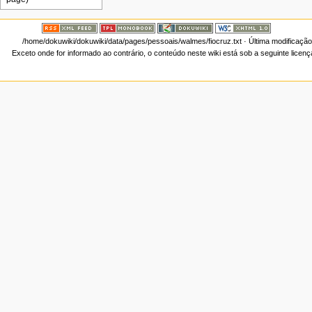
/home/dokuwiki/dokuwiki/data/pages/pessoais/walmes/fiocruz.txt
· Última modificaçã
Exceto onde for informado ao contrário, o conteúdo neste wiki está sob a seguinte licen