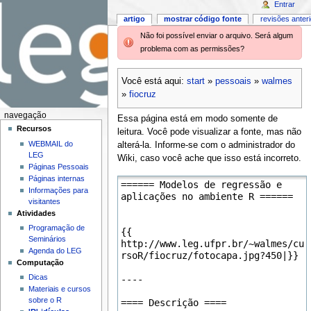
Entrar
artigo
mostrar código fonte
revisões anter
Não foi possível enviar o arquivo. Será algum
problema com as permissões?
Você está aqui:
start
»
pessoais
»
walmes
»
fiocruz
navegação
Essa página está em modo somente de
Recursos
leitura. Você pode visualizar a fonte, mas não
WEBMAIL do
alterá-la. Informe-se com o administrador do
LEG
Wiki, caso você ache que isso está incorreto.
Páginas Pessoais
Páginas internas
Informações para
visitantes
Atividades
Programação de
Seminários
Agenda do LEG
Computação
Dicas
Materiais e cursos
sobre o R