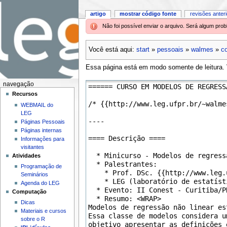
artigo
mostrar código fonte
revisões anter
Não foi possível enviar o arquivo. Será algum pr
Você está aqui:
start
»
pessoais
»
walmes
»
c
Essa página está em modo somente de leitura. V
navegação
Recursos
WEBMAIL do
LEG
Páginas Pessoais
Páginas internas
Informações para
visitantes
Atividades
Programação de
Seminários
Agenda do LEG
Computação
Dicas
Materiais e cursos
sobre o R