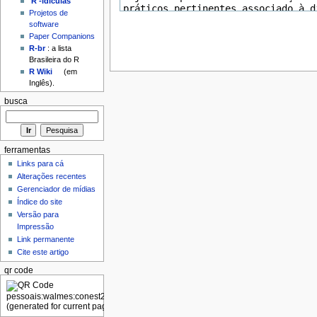
'R'-idículas
Projetos de
software
Paper Companions
R-br
: a lista
Brasileira do R
R Wiki
(em
Inglês).
busca
ferramentas
Links para cá
Alterações recentes
Gerenciador de mídias
Índice do site
Versão para
Impressão
Link permanente
Cite este artigo
qr code