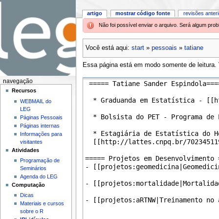
artigo
mostrar código fonte
revisões anter
Não foi possível enviar o arquivo. Será algum pr
Você está aqui:
start
»
pessoais
»
tatiane
Essa página está em modo somente de leitura. V
navegação
Recursos
WEBMAIL do
LEG
Páginas Pessoais
Páginas internas
Informações para
visitantes
Atividades
Programação de
Seminários
Agenda do LEG
Computação
Dicas
Materiais e cursos
sobre o R