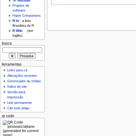
'R'-idículas
Projetos de
software
Paper Companions
R-br
: a lista
Brasileira do R
R Wiki
(em
Inglês).
busca
ferramentas
Links para cá
Alterações recentes
Gerenciador de mídias
Índice do site
Versão para
Impressão
Link permanente
Cite este artigo
qr code