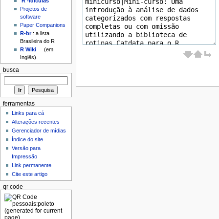
'R'-idículas
Projetos de
software
Paper Companions
R-br
: a lista
Brasileira do R
R Wiki
(em
Inglês).
busca
ferramentas
Links para cá
Alterações recentes
Gerenciador de mídias
Índice do site
Versão para
Impressão
Link permanente
Cite este artigo
qr code