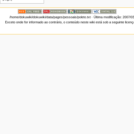
/home/dokuwiki/dokuwiki/data/pages/pessoais/poleto.txt
· Última modificação: 2007/0
Exceto onde for informado ao contrário, o conteúdo neste wiki está sob a seguinte licen