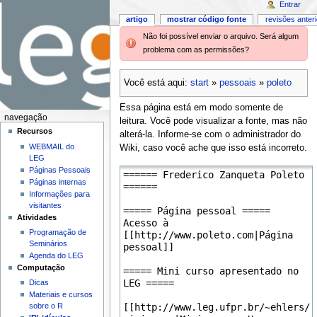
Entrar
artigo
mostrar código fonte
revisões anter
Não foi possível enviar o arquivo. Será algum
problema com as permissões?
Você está aqui:
start
»
pessoais
»
poleto
Essa página está em modo somente de
navegação
leitura. Você pode visualizar a fonte, mas não
Recursos
alterá-la. Informe-se com o administrador do
WEBMAIL do
Wiki, caso você ache que isso está incorreto.
LEG
Páginas Pessoais
Páginas internas
Informações para
visitantes
Atividades
Programação de
Seminários
Agenda do LEG
Computação
Dicas
Materiais e cursos
sobre o R