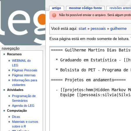
artigo
mostrar código fonte
revisões anter
Não foi possível enviar o arquivo. Será algum pr
Você está aqui:
start
»
pessoais
»
guilherme
Essa página está em modo somente de leitura. V
navegação
Recursos
WEBMAIL do
LEG
Páginas Pessoais
Páginas internas
Informações para
visitantes
Atividades
Programação de
Seminários
Agenda do LEG
Computação
Dicas
Materiais e cursos
sobre o R