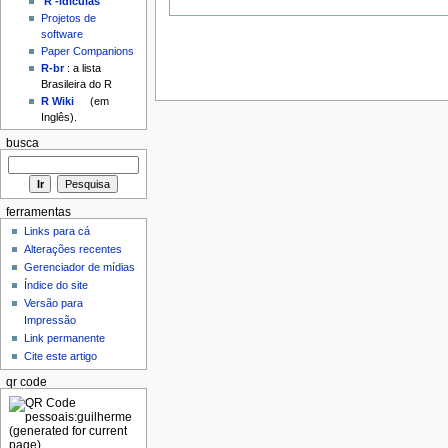
'R'-idículas
Projetos de
software
Paper Companions
R-br
: a lista
Brasileira do R
R Wiki
(em
Inglês).
busca
ferramentas
Links para cá
Alterações recentes
Gerenciador de mídias
Índice do site
Versão para
Impressão
Link permanente
Cite este artigo
qr code