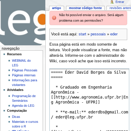
Entrar
artigo
mostrar código fonte
revisões anter
Não foi possível enviar o arquivo. Será algum
problema com as permissões?
Você está aqui:
start
»
pessoais
»
eder
Essa página está em modo somente de
navegação
leitura. Você pode visualizar a fonte, mas não
Recursos
alterá-la. Informe-se com o administrador do
WEBMAIL do
Wiki, caso você ache que isso está incorreto.
LEG
Páginas Pessoais
Páginas internas
Informações para
visitantes
Atividades
Programação de
Seminários
Agenda do LEG
Computação
Dicas
Materiais e cursos
sobre o R