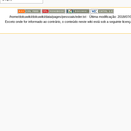
/home/dokuwiki/dokuwiki/data/pages/pessoais/eder.txt
· Última modificação: 2018/07/
Exceto onde for informado ao contrário, o conteúdo neste wiki está sob a seguinte licen