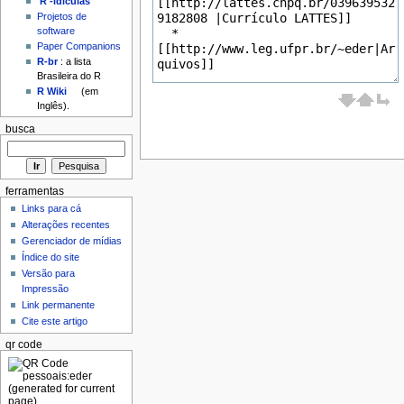
'R'-idículas
Projetos de
software
Paper Companions
R-br
: a lista
Brasileira do R
R Wiki
(em
Inglês).
busca
ferramentas
Links para cá
Alterações recentes
Gerenciador de mídias
Índice do site
Versão para
Impressão
Link permanente
Cite este artigo
qr code